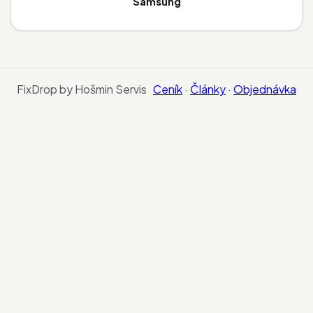
Samsung
FixDrop by Hošmin Servis
Ceník
·
Články
·
Objednávka