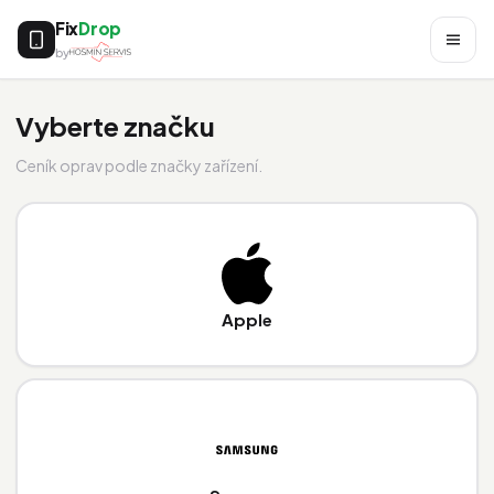
Fix
Drop
by
Vyberte značku
Ceník oprav podle značky zařízení.
Apple