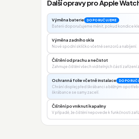
Další opravy pro Apple Wat
Výměna baterie
DOPORUČUJEME
Baterii doporučujeme měnit, pokud kondice kl
Výměna zadního skla
Nové spodní sklíčko včetně senzorů a nabíjení.
Čištění od prachu a nečistot
Zahrnuje čištění všech viditelných částí zařízen
Ochranná folie včetně instalace
DOPORUČU
Chrání displej před škrábanci a běžným opotřeb
škrábance se samy zacelí.
Čištění po vniknutí kapaliny
V případě, že čištění nepovede k funkčnosti zaří