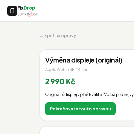
Fix
Drop
by
← Zpět na opravy
Výměna displeje (originál)
Apple Watch SE 44mm
2 990 Kč
Originální displej v plné kvalitě. Volba pro nej
Pokračovat s touto opravou