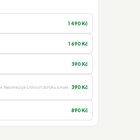
1 490 Kč
1 690 Kč
390 Kč
390 Kč
ek. Neomezuje citlivost dotyku a malé
890 Kč