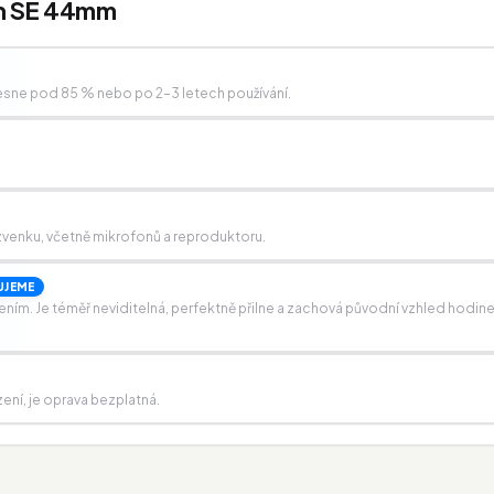
ch SE 44mm
esne pod 85 % nebo po 2–3 letech používání.
í zvenku, včetně mikrofonů a reproduktoru.
JEME
ením. Je téměř neviditelná, perfektně přilne a zachová původní vzhled hodin
zení, je oprava bezplatná.