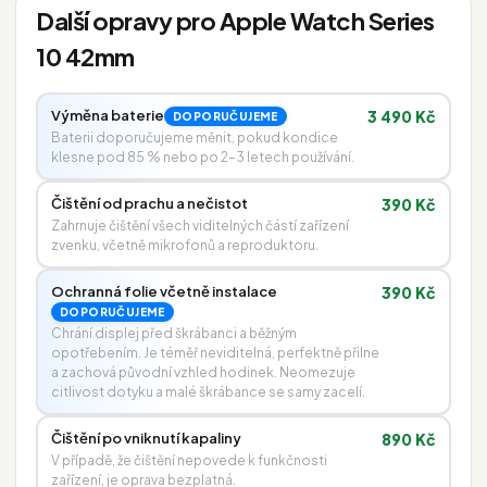
Další opravy pro Apple Watch Series
10 42mm
Výměna baterie
3 490 Kč
DOPORUČUJEME
Baterii doporučujeme měnit, pokud kondice
klesne pod 85 % nebo po 2–3 letech používání.
Čištění od prachu a nečistot
390 Kč
Zahrnuje čištění všech viditelných částí zařízení
zvenku, včetně mikrofonů a reproduktoru.
Ochranná folie včetně instalace
390 Kč
DOPORUČUJEME
Chrání displej před škrábanci a běžným
opotřebením. Je téměř neviditelná, perfektně přilne
a zachová původní vzhled hodinek. Neomezuje
citlivost dotyku a malé škrábance se samy zacelí.
Čištění po vniknutí kapaliny
890 Kč
V případě, že čištění nepovede k funkčnosti
zařízení, je oprava bezplatná.