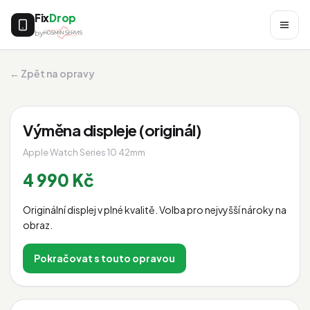
Fix
Drop
by
← Zpět na opravy
Výměna displeje (originál)
Apple Watch Series 10 42mm
4 990 Kč
Originální displej v plné kvalitě. Volba pro nejvyšší nároky na
obraz.
Pokračovat s touto opravou