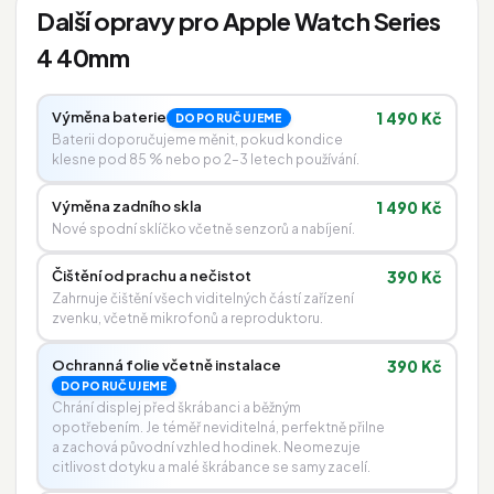
Další opravy pro Apple Watch Series
4 40mm
Výměna baterie
1 490 Kč
DOPORUČUJEME
Baterii doporučujeme měnit, pokud kondice
klesne pod 85 % nebo po 2–3 letech používání.
Výměna zadního skla
1 490 Kč
Nové spodní sklíčko včetně senzorů a nabíjení.
Čištění od prachu a nečistot
390 Kč
Zahrnuje čištění všech viditelných částí zařízení
zvenku, včetně mikrofonů a reproduktoru.
Ochranná folie včetně instalace
390 Kč
DOPORUČUJEME
Chrání displej před škrábanci a běžným
opotřebením. Je téměř neviditelná, perfektně přilne
a zachová původní vzhled hodinek. Neomezuje
citlivost dotyku a malé škrábance se samy zacelí.