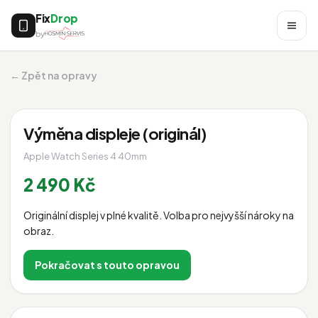
Fix
Drop
by
← Zpět na opravy
Výměna displeje (originál)
Apple Watch Series 4 40mm
2 490 Kč
Originální displej v plné kvalitě. Volba pro nejvyšší nároky na
obraz.
Pokračovat s touto opravou