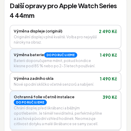
Další opravy pro Apple Watch Series
4 44mm
Výměna displeje (originál)
2 490 Kč
Originální displej v plné kvalitě. Volba pro nejvyšší
nároky na obraz.
Výměna baterie
1 490 Kč
DOPORUČUJEME
Baterii doporučujeme měnit, pokud kondice
klesne pod 85 % nebo po 2–3 letech používání.
Výměna zadního skla
1 490 Kč
Nové spodní sklíčko včetně senzorů a nabíjení.
Ochranná folie včetně instalace
390 Kč
DOPORUČUJEME
Chrání displej před škrábanci a běžným
opotřebením. Je téměř neviditelná, perfektně přilne
a zachová původní vzhled hodinek. Neomezuje
citlivost dotyku a malé škrábance se samy zacelí.