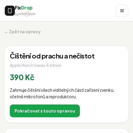
Fix
Drop
by
← Zpět na opravy
Čištění od prachu a nečistot
Apple Watch Series 4 44mm
390 Kč
Zahrnuje čištění všech viditelných částí zařízení zvenku,
včetně mikrofonů a reproduktoru.
Pokračovat s touto opravou