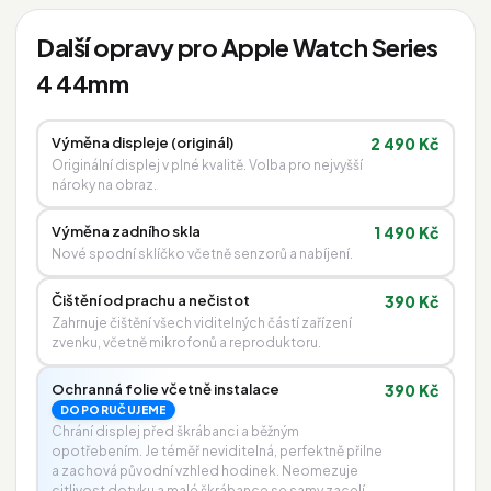
Další opravy pro Apple Watch Series
4 44mm
Výměna displeje (originál)
2 490 Kč
Originální displej v plné kvalitě. Volba pro nejvyšší
nároky na obraz.
Výměna zadního skla
1 490 Kč
Nové spodní sklíčko včetně senzorů a nabíjení.
Čištění od prachu a nečistot
390 Kč
Zahrnuje čištění všech viditelných částí zařízení
zvenku, včetně mikrofonů a reproduktoru.
Ochranná folie včetně instalace
390 Kč
DOPORUČUJEME
Chrání displej před škrábanci a běžným
opotřebením. Je téměř neviditelná, perfektně přilne
a zachová původní vzhled hodinek. Neomezuje
citlivost dotyku a malé škrábance se samy zacelí.