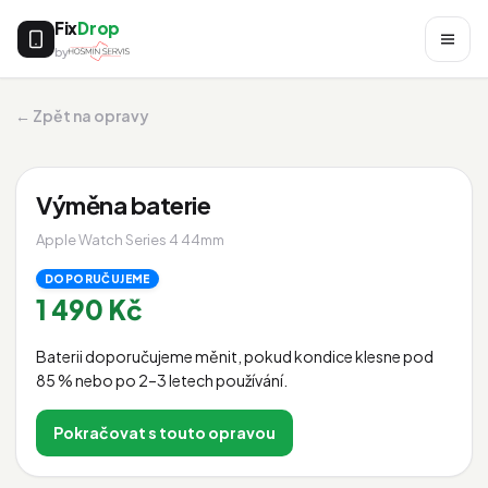
Fix
Drop
by
← Zpět na opravy
Výměna baterie
Apple Watch Series 4 44mm
DOPORUČUJEME
1 490 Kč
Baterii doporučujeme měnit, pokud kondice klesne pod
85 % nebo po 2–3 letech používání.
Pokračovat s touto opravou