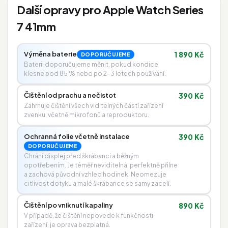
Další opravy pro Apple Watch Series
7 41mm
Výměna baterie
1 890 Kč
DOPORUČUJEME
Baterii doporučujeme měnit, pokud kondice
klesne pod 85 % nebo po 2–3 letech používání.
Čištění od prachu a nečistot
390 Kč
Zahrnuje čištění všech viditelných částí zařízení
zvenku, včetně mikrofonů a reproduktoru.
Ochranná folie včetně instalace
390 Kč
DOPORUČUJEME
Chrání displej před škrábanci a běžným
opotřebením. Je téměř neviditelná, perfektně přilne
a zachová původní vzhled hodinek. Neomezuje
citlivost dotyku a malé škrábance se samy zacelí.
Čištění po vniknutí kapaliny
890 Kč
V případě, že čištění nepovede k funkčnosti
zařízení, je oprava bezplatná.