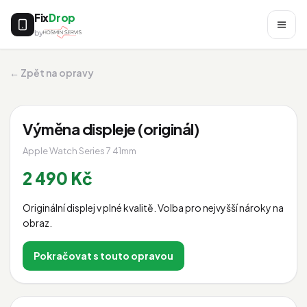
Fix
Drop
by
← Zpět na opravy
Výměna displeje (originál)
Apple Watch Series 7 41mm
2 490 Kč
Originální displej v plné kvalitě. Volba pro nejvyšší nároky na
obraz.
Pokračovat s touto opravou