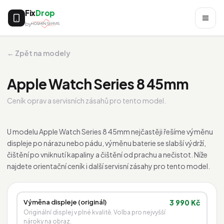
Fix
Drop
by
← Zpět na modely
Apple Watch Series 8 45mm
Ceník oprav a servisních zásahů pro tento model.
U modelu Apple Watch Series 8 45mm nejčastěji řešíme výměnu
displeje po nárazu nebo pádu, výměnu baterie se slabší výdrží,
čištění po vniknutí kapaliny a čištění od prachu a nečistot. Níže
najdete orientační ceník i další servisní zásahy pro tento model.
Výměna displeje (originál)
3 990 Kč
Originální displej v plné kvalitě. Volba pro nejvyšší
nároky na obraz.