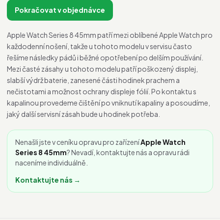
Pokračovat v objednávce
Apple Watch Series 8 45mm patří mezi oblíbené Apple Watch pro
každodenní nošení, takže u tohoto modelu v servisu často
řešíme následky pádů i běžné opotřebení po delším používání.
Mezi časté zásahy u tohoto modelu patří poškozený displej,
slabší výdrž baterie, zanesené části hodinek prachem a
nečistotami a možnost ochrany displeje fólií. Po kontaktu s
kapalinou provedeme čištění po vniknutí kapaliny a posoudíme,
jaký další servisní zásah bude u hodinek potřeba.
Nenašli jste v ceníku opravu pro zařízení
Apple Watch
Series 8 45mm
? Nevadí, kontaktujte nás a opravu rádi
naceníme individuálně.
Kontaktujte nás →