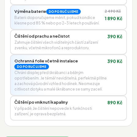
Výměna baterie
2 490 Kč
DOPORUČUJEME
Baterii doporučujeme měnit, pokud kondice
1 890 Kč
klesne pod 85 % nebo po 2–3 letech používání.
Čištění od prachu a nečistot
390 Kč
Zahrnuje čištění všech viditelných částí zařízení
zvenku, včetně mikrofonů a reproduktoru.
Ochranná folie včetně instalace
390 Kč
DOPORUČUJEME
Chrání displej před škrábanci a běžným
opotřebením. Je téměř neviditelná, perfektně přilne
a zachová původní vzhled hodinek. Neomezuje
citlivost dotyku a malé škrábance se samy zacelí.
Čištění po vniknutí kapaliny
890 Kč
V případě, že čištění nepovede k funkčnosti
zařízení, je oprava bezplatná.