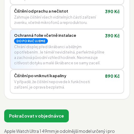
Čištění od prachu a nečistot
390 Kč
Zahrnuje čištění všech viditelných částí zařízení
zvenku, včetně mikrofonů a reproduktoru.
Ochranná folie včetně instalace
390 Kč
DOPORUČUJEME
Chrání displej před škrábanci a běžným
opotřebením. Je téměř neviditelná, perfektně přilne
a zachová původní vzhled hodinek. Neomezuje
citlivost dotyku a malé škrábance se samy zacelí.
Čištění po vniknutí kapaliny
890 Kč
V případě, že čištění nepovede k funkčnosti
zařízení, je oprava bezplatná.
Pokračovat v objednávce
Apple Watch Ultra 1 49mm je odolnější model určený i pro