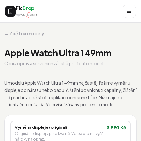
Fix
Drop
by
← Zpět na modely
Apple Watch Ultra 1 49mm
Ceník oprav a servisních zásahů pro tento model.
U modelu Apple Watch Ultra 1 49mm nejčastěji řešíme výměnu
displeje po nárazu nebo pádu, čištění po vniknutí kapaliny, čištění
od prachu a nečistot a aplikaci ochranné fólie. Níže najdete
orientační ceník i další servisní zásahy pro tento model.
Výměna displeje (originál)
3 990 Kč
Originální displej v plné kvalitě. Volba pro nejvyšší
nároky na obraz.