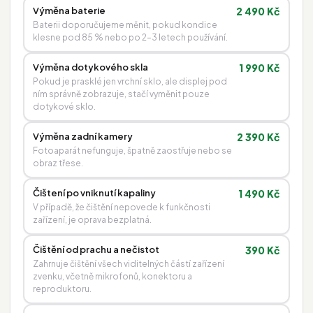
Výměna baterie
2 490 Kč
Baterii doporučujeme měnit, pokud kondice
klesne pod 85 % nebo po 2–3 letech používání.
Výměna dotykového skla
1 990 Kč
Pokud je prasklé jen vrchní sklo, ale displej pod
ním správně zobrazuje, stačí vyměnit pouze
dotykové sklo.
Výměna zadní kamery
2 390 Kč
Fotoaparát nefunguje, špatně zaostřuje nebo se
obraz třese.
Čištení po vniknutí kapaliny
1 490 Kč
V případě, že čištění nepovede k funkčnosti
zařízení, je oprava bezplatná.
Čištění od prachu a nečistot
390 Kč
Zahrnuje čištění všech viditelných částí zařízení
zvenku, včetně mikrofonů, konektoru a
reproduktoru.