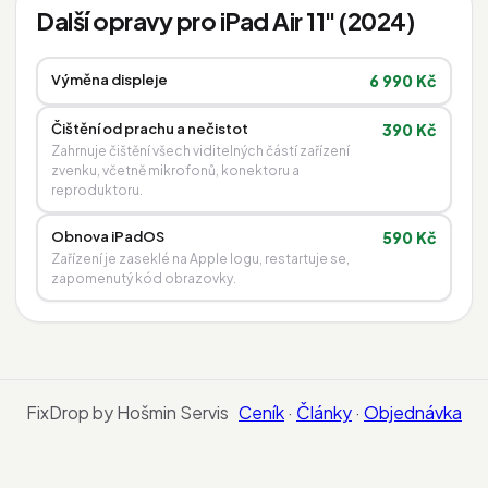
Další opravy pro iPad Air 11" (2024)
Výměna displeje
6 990 Kč
Čištění od prachu a nečistot
390 Kč
Zahrnuje čištění všech viditelných částí zařízení
zvenku, včetně mikrofonů, konektoru a
reproduktoru.
Obnova iPadOS
590 Kč
Zařízení je zaseklé na Apple logu, restartuje se,
zapomenutý kód obrazovky.
FixDrop by Hošmin Servis
Ceník
·
Články
·
Objednávka