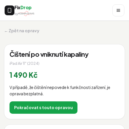
Fix
Drop
by
← Zpět na opravy
Čištení po vniknutí kapaliny
iPad Air 11" (2024)
1 490 Kč
V případě, že čištění nepovede k funkčnosti zařízení, je
oprava bezplatná.
Pokračovat s touto opravou