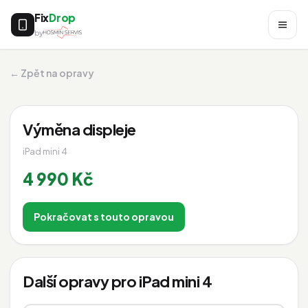
Fix
Drop
by
← Zpět na opravy
Výměna displeje
iPad mini 4
4 990 Kč
Pokračovat s touto opravou
Další opravy pro iPad mini 4