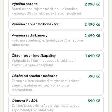
Výměna baterie
2 990 Kč
Baterii doporučujeme měnit, pokud kondice
klesne pod 85 % nebo po 2–3 letech používání.
Výměna nabíjecího konektoru
2 490 Kč
Výměna zadní kamery
2 490 Kč
Fotoaparát nefunguje, špatně zaostřuje nebo se
obraz třese.
Čištení po vniknutí kapaliny
1 490 Kč
V případě, že čištění nepovede k funkčnosti
zařízení, je oprava bezplatná.
Čištění od prachu a nečistot
390 Kč
Zahrnuje čištění všech viditelných částí zařízení
zvenku, včetně mikrofonů, konektoru a
reproduktoru.
Obnova iPadOS
590 Kč
Zařízení je zaseklé na Apple logu, restartuje se,
zapomenutý kód obrazovky.