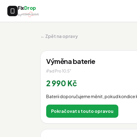
Fix
Drop
by
← Zpět na opravy
Výměna baterie
iPad Pro 10,5"
2 990 Kč
Baterii doporučujeme měnit, pokud kondice k
Pokračovat s touto opravou