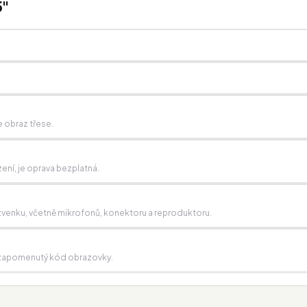
5"
 obraz třese.
zení, je oprava bezplatná.
í zvenku, včetně mikrofonů, konektoru a reproduktoru.
e, zapomenutý kód obrazovky.