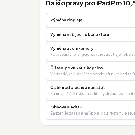
Další opravy pro iPad Pro 10,
Výměna displeje
Výměna nabíjecího konektoru
Výměna zadní kamery
Fotoaparát nefunguje, špatně zaostřuje nebo se
Čištení po vniknutí kapaliny
V případě, že čištění nepovede k funkčnosti zaří
Čištění od prachu a nečistot
Zahrnuje čištění všech viditelných částí zařízen
Obnova iPadOS
Zařízení je zaseklé na Apple logu, restartuje s