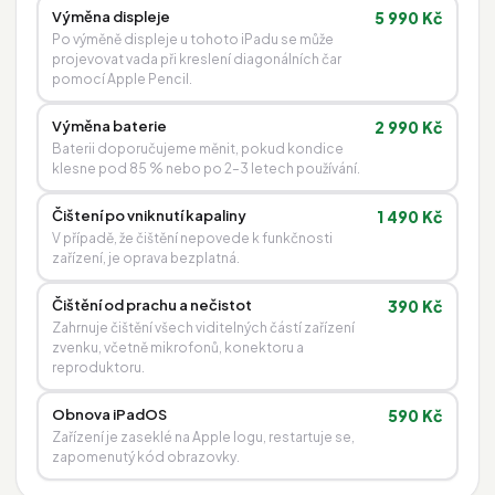
Výměna displeje
5 990 Kč
Po výměně displeje u tohoto iPadu se může
projevovat vada při kreslení diagonálních čar
pomocí Apple Pencil.
Výměna baterie
2 990 Kč
Baterii doporučujeme měnit, pokud kondice
klesne pod 85 % nebo po 2–3 letech používání.
Čištení po vniknutí kapaliny
1 490 Kč
V případě, že čištění nepovede k funkčnosti
zařízení, je oprava bezplatná.
Čištění od prachu a nečistot
390 Kč
Zahrnuje čištění všech viditelných částí zařízení
zvenku, včetně mikrofonů, konektoru a
reproduktoru.
Obnova iPadOS
590 Kč
Zařízení je zaseklé na Apple logu, restartuje se,
zapomenutý kód obrazovky.