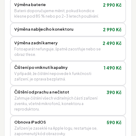
Výměna baterie
2 990 Kč
Baterii doporučujeme měnit, pokud kondice
klesne pod 85 % nebo po 2–3 letech používání.
Výměna nabíjecího konektoru
2 990 Kč
Výměna zadní kamery
2 490 Kč
Fotoaparát nefunguje, špatně zaostřuje nebo se
obraz třese.
Čištení po vniknutí kapaliny
1 490 Kč
V případě, že čištění nepovede k funkčnosti
zařízení, je oprava bezplatná.
Čištění od prachu a nečistot
390 Kč
Zahrnuje čištění všech viditelných částí zařízení
zvenku, včetně mikrofonů, konektoru a
reproduktoru.
Obnova iPadOS
590 Kč
Zařízení je zaseklé na Apple logu, restartuje se,
zapomenutý kód obrazovky.