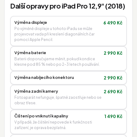
Další opravy pro iPad Pro 12,9" (2018)
Výměna displeje
6 490 Kč
Po výměně displeje u tohoto iPadu se může
projevovat vada při kreslení diagonálních čar
pomocí Apple Pencil.
Výměna baterie
2 990 Kč
Baterii doporučujeme měnit, pokud kondice
klesne pod 85 % nebo po 2–3 letech používání.
Výměna nabíjecího konektoru
2 990 Kč
Výměna zadní kamery
2 690 Kč
Fotoaparát nefunguje, špatně zaostřuje nebo se
obraz třese.
Čištení po vniknutí kapaliny
1 490 Kč
V případě, že čištění nepovede k funkčnosti
zařízení, je oprava bezplatná.