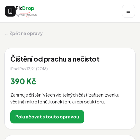
Fix
Drop
by
← Zpět na opravy
Čištění od prachu a nečistot
iPad Pro 12,9" (2018)
390 Kč
Zahrnuje čištění všech viditelných částí zařízení zvenku,
včetně mikrofonů, konektoru a reproduktoru.
Pokračovat s touto opravou