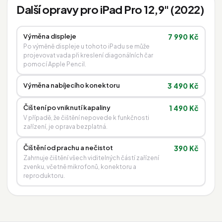
Další opravy pro iPad Pro 12,9" (2022)
Výměna displeje
7 990 Kč
Po výměně displeje u tohoto iPadu se může
projevovat vada při kreslení diagonálních čar
pomocí Apple Pencil.
Výměna nabíjecího konektoru
3 490 Kč
Čištení po vniknutí kapaliny
1 490 Kč
V případě, že čištění nepovede k funkčnosti
zařízení, je oprava bezplatná.
Čištění od prachu a nečistot
390 Kč
Zahrnuje čištění všech viditelných částí zařízení
zvenku, včetně mikrofonů, konektoru a
reproduktoru.