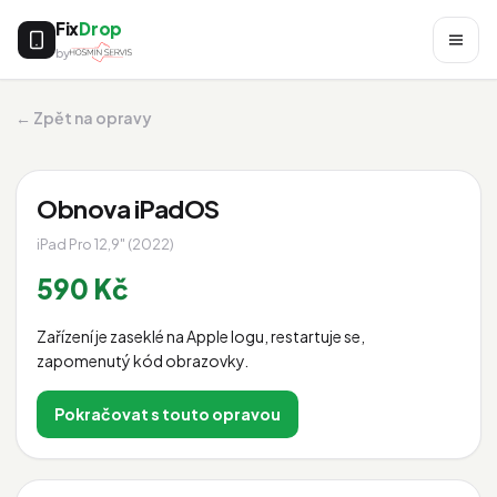
Fix
Drop
by
← Zpět na opravy
Obnova iPadOS
iPad Pro 12,9" (2022)
590 Kč
Zařízení je zaseklé na Apple logu, restartuje se,
zapomenutý kód obrazovky.
Pokračovat s touto opravou