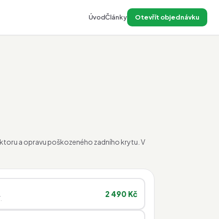
Úvod
Články
Otevřít objednávku
onektoru a opravu poškozeného zadního krytu. V
2 490 Kč
.