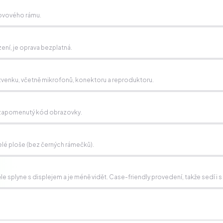
kovového rámu.
zení, je oprava bezplatná.
í zvenku, včetně mikrofonů, konektoru a reproduktoru.
e, zapomenutý kód obrazovky.
lé ploše (bez černých rámečků).
 splyne s displejem a je méně vidět. Case-friendly provedení, takže sedí i s