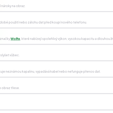
ší nároky na obraz.
kodobé použití nebo zálohu dat před koupí nového telefonu.
 značky
Wolfix
, které nabízejí spolehlivý výkon, vysokou kapacitu a dlouhou ž
 slyšet vůbec.
detekuje neznámou kapalinu, vypadává kabel nebo nefunguje přenos dat.
 obraz třese.