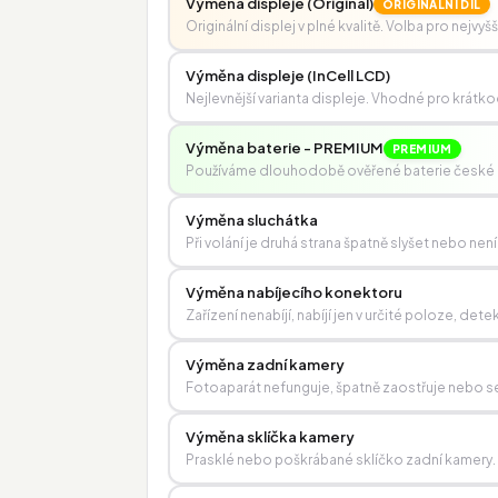
Výměna displeje (Originál)
ORIGINÁLNÍ DÍL
Originální displej v plné kvalitě. Volba pro nejvyš
Výměna displeje (InCell LCD)
Nejlevnější varianta displeje. Vhodné pro krát
Výměna baterie - PREMIUM
PREMIUM
Používáme dlouhodobě ověřené baterie české
Výměna sluchátka
Při volání je druhá strana špatně slyšet nebo není
Výměna nabíjecího konektoru
Zařízení nenabíjí, nabíjí jen v určité poloze, 
Výměna zadní kamery
Fotoaparát nefunguje, špatně zaostřuje nebo se
Výměna sklíčka kamery
Prasklé nebo poškrábané sklíčko zadní kamery.