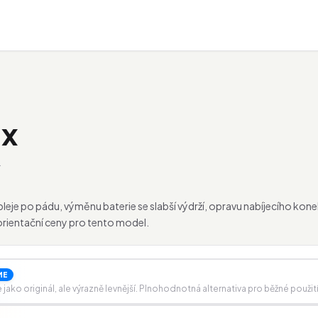
ax
.
spleje po pádu, výměnu baterie se slabší výdrží, opravu nabíjecího k
orientační ceny pro tento model.
ME
ako originál, ale výrazně levnější. Plnohodnotná alternativa pro běžné použití