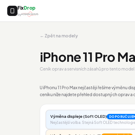
Fix
Drop
by
← Zpět na modely
iPhone 11 Pro M
Ceník oprav a servisních zásahů pro tento model
U iPhonu 11 Pro Max nejčastěji řešíme výměnu di
ceníku níže najdete přehled dostupných oprav a 
Výměna displeje (Soft OLED)
DOPORUČUJE
Nejčastější volba. Stejná Soft OLED technologie j