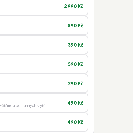
2 990 Kč
890 Kč
390 Kč
590 Kč
290 Kč
490 Kč
 většinou ochranných krytů.
490 Kč