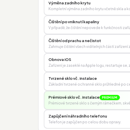
Výměna zadního krytu
Kompletní výměna zadního krytu včetně skla a 
Čištění po vniknutí kapaliny
V případě, že čištění nepovede k funkčnosti zaří
Čištění od prachu a nečistot
Zahrnuje čištění všech viditelných částí zařízen
Obnova iOS
Zařízení je zaseklé na Apple logu, restartuje s
Tvrzené sklo vč. instalace
Základní tvrzené ochranné sklo průhledné po ce
Prémiové sklo vč. instalace
PREMIUM
Prémiové tvrzené sklo s černým rámečkem, skvěle
Zapůjčení náhradního telefonu
Telefon je zapůjčen po celou dobu opravy.