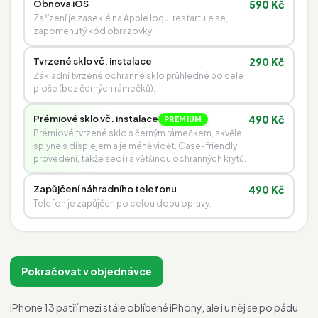
Obnova iOS
590 Kč
Zařízení je zaseklé na Apple logu, restartuje se,
zapomenutý kód obrazovky.
Tvrzené sklo vč. instalace
290 Kč
Základní tvrzené ochranné sklo průhledné po celé
ploše (bez černých rámečků).
Prémiové sklo vč. instalace
490 Kč
PREMIUM
Prémiové tvrzené sklo s černým rámečkem, skvěle
splyne s displejem a je méně vidět. Case-friendly
provedení, takže sedí i s většinou ochranných krytů.
Zapůjčení náhradního telefonu
490 Kč
Telefon je zapůjčen po celou dobu opravy.
Pokračovat v objednávce
iPhone 13 patří mezi stále oblíbené iPhony, ale i u něj se po pádu