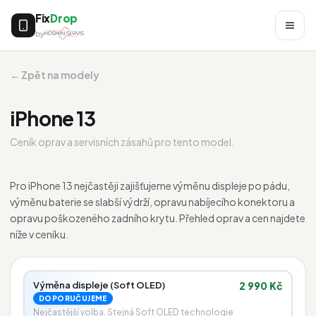
Fix
Drop
by
← Zpět na modely
iPhone 13
Ceník oprav a servisních zásahů pro tento model.
Pro iPhone 13 nejčastěji zajišťujeme výměnu displeje po pádu,
výměnu baterie se slabší výdrží, opravu nabíjecího konektoru a
opravu poškozeného zadního krytu. Přehled oprav a cen najdete
níže v ceníku.
Výměna displeje (Soft OLED)
2 990 Kč
DOPORUČUJEME
Nejčastější volba. Stejná Soft OLED technologie