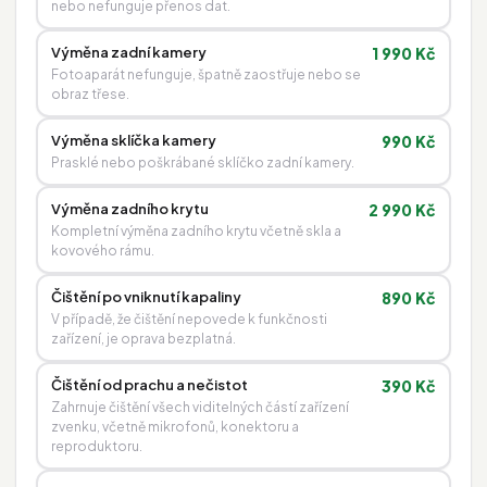
nebo nefunguje přenos dat.
Výměna zadní kamery
1 990 Kč
Fotoaparát nefunguje, špatně zaostřuje nebo se
obraz třese.
Výměna sklíčka kamery
990 Kč
Prasklé nebo poškrábané sklíčko zadní kamery.
Výměna zadního krytu
2 990 Kč
Kompletní výměna zadního krytu včetně skla a
kovového rámu.
Čištění po vniknutí kapaliny
890 Kč
V případě, že čištění nepovede k funkčnosti
zařízení, je oprava bezplatná.
Čištění od prachu a nečistot
390 Kč
Zahrnuje čištění všech viditelných částí zařízení
zvenku, včetně mikrofonů, konektoru a
reproduktoru.