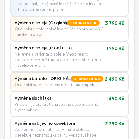
jako originál, ale výrazně levnější. Plnohodnotná
alternativa pro běžné použití.
Výměna displeje (Originál)
3 790 Kč
ORIGINÁLNÍ DÍL
Originální displej v plné kvalitě. Volba pro nejvyšší
nároky na obraz.
Výměna displeje (InCell LCD)
1 990 Kč
Nejlevnější varianta displeje. Vhodné pro
krátkodobé použití nebo zálohu dat před koupí
nového telefonu.
Výměna baterie - ORIGINÁL
2 490 Kč
ORIGINÁLNÍ DÍL
Originální baterie z oficiální distribuce Apple.
Výměna sluchátka
1 490 Kč
Při volání je druhá strana špatně slyšet nebo není
slyšet vůbec.
Výměna nabíjecího konektoru
2 290 Kč
Zařízení nenabíjí, nabíjí jen v určité poloze,
detekuje neznámou kapalinu, vypadává kabel