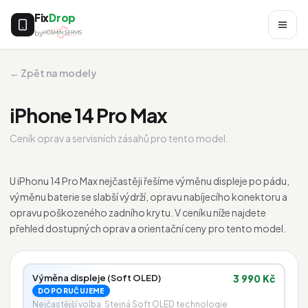
Fix
Drop
by
← Zpět na modely
iPhone 14 Pro Max
Ceník oprav a servisních zásahů pro tento model.
U iPhonu 14 Pro Max nejčastěji řešíme výměnu displeje po pádu,
výměnu baterie se slabší výdrží, opravu nabíjecího konektoru a
opravu poškozeného zadního krytu. V ceníku níže najdete
přehled dostupných oprav a orientační ceny pro tento model.
Výměna displeje (Soft OLED)
3 990 Kč
DOPORUČUJEME
Nejčastější volba. Stejná Soft OLED technologie