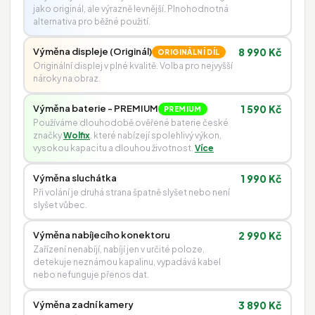
jako originál, ale výrazně levnější. Plnohodnotná
alternativa pro běžné použití.
Výměna displeje (Originál)
8 990 Kč
ORIGINÁLNÍ DÍL
Originální displej v plné kvalitě. Volba pro nejvyšší
nároky na obraz.
Výměna baterie - PREMIUM
1 590 Kč
PREMIUM
Používáme dlouhodobě ověřené baterie české
značky
Wolfix
, které nabízejí spolehlivý výkon,
vysokou kapacitu a dlouhou životnost.
Více
Výměna sluchátka
1 990 Kč
Při volání je druhá strana špatně slyšet nebo není
slyšet vůbec.
Výměna nabíjecího konektoru
2 990 Kč
Zařízení nenabíjí, nabíjí jen v určité poloze,
detekuje neznámou kapalinu, vypadává kabel
nebo nefunguje přenos dat.
Výměna zadní kamery
3 890 Kč