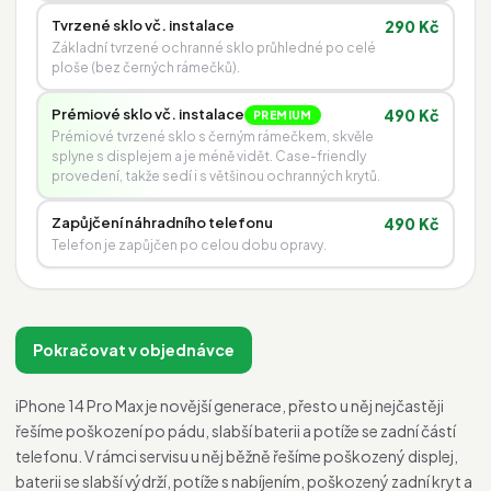
Tvrzené sklo vč. instalace
290 Kč
Základní tvrzené ochranné sklo průhledné po celé
ploše (bez černých rámečků).
Prémiové sklo vč. instalace
490 Kč
PREMIUM
Prémiové tvrzené sklo s černým rámečkem, skvěle
splyne s displejem a je méně vidět. Case-friendly
provedení, takže sedí i s většinou ochranných krytů.
Zapůjčení náhradního telefonu
490 Kč
Telefon je zapůjčen po celou dobu opravy.
Pokračovat v objednávce
iPhone 14 Pro Max je novější generace, přesto u něj nejčastěji
řešíme poškození po pádu, slabší baterii a potíže se zadní částí
telefonu. V rámci servisu u něj běžně řešíme poškozený displej,
baterii se slabší výdrží, potíže s nabíjením, poškozený zadní kryt a