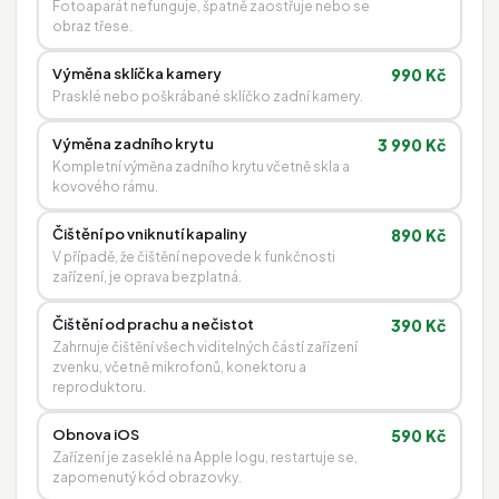
Fotoaparát nefunguje, špatně zaostřuje nebo se
obraz třese.
Výměna sklíčka kamery
990 Kč
Prasklé nebo poškrábané sklíčko zadní kamery.
Výměna zadního krytu
3 990 Kč
Kompletní výměna zadního krytu včetně skla a
kovového rámu.
Čištění po vniknutí kapaliny
890 Kč
V případě, že čištění nepovede k funkčnosti
zařízení, je oprava bezplatná.
Čištění od prachu a nečistot
390 Kč
Zahrnuje čištění všech viditelných částí zařízení
zvenku, včetně mikrofonů, konektoru a
reproduktoru.
Obnova iOS
590 Kč
Zařízení je zaseklé na Apple logu, restartuje se,
zapomenutý kód obrazovky.