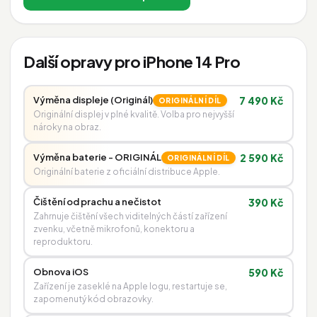
Další opravy pro iPhone 14 Pro
Výměna displeje (Originál)
7 490 Kč
ORIGINÁLNÍ DÍL
Originální displej v plné kvalitě. Volba pro nejvyšší
nároky na obraz.
Výměna baterie - ORIGINÁL
2 590 Kč
ORIGINÁLNÍ DÍL
Originální baterie z oficiální distribuce Apple.
Čištění od prachu a nečistot
390 Kč
Zahrnuje čištění všech viditelných částí zařízení
zvenku, včetně mikrofonů, konektoru a
reproduktoru.
Obnova iOS
590 Kč
Zařízení je zaseklé na Apple logu, restartuje se,
zapomenutý kód obrazovky.