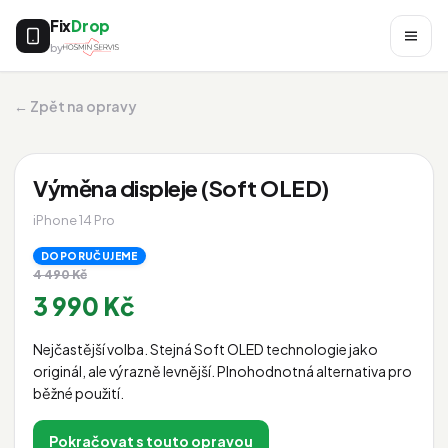
Fix
Drop
by
← Zpět na opravy
Výměna displeje (Soft OLED)
iPhone 14 Pro
DOPORUČUJEME
4 490 Kč
3 990 Kč
Nejčastější volba. Stejná Soft OLED technologie jako
originál, ale výrazně levnější. Plnohodnotná alternativa pro
běžné použití.
Pokračovat s touto opravou