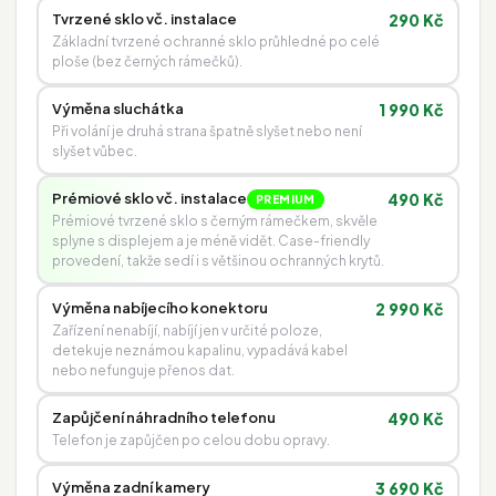
Tvrzené sklo vč. instalace
290 Kč
Základní tvrzené ochranné sklo průhledné po celé
ploše (bez černých rámečků).
Výměna sluchátka
1 990 Kč
Při volání je druhá strana špatně slyšet nebo není
slyšet vůbec.
Prémiové sklo vč. instalace
490 Kč
PREMIUM
Prémiové tvrzené sklo s černým rámečkem, skvěle
splyne s displejem a je méně vidět. Case-friendly
provedení, takže sedí i s většinou ochranných krytů.
Výměna nabíjecího konektoru
2 990 Kč
Zařízení nenabíjí, nabíjí jen v určité poloze,
detekuje neznámou kapalinu, vypadává kabel
nebo nefunguje přenos dat.
Zapůjčení náhradního telefonu
490 Kč
Telefon je zapůjčen po celou dobu opravy.
Výměna zadní kamery
3 690 Kč