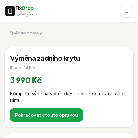
Fix
Drop
by
← Zpět na opravy
Výměna zadního krytu
iPhone 14 Pro
3 990 Kč
Kompletní výměna zadního krytu včetně skla a kovového
rámu.
Pokračovat s touto opravou