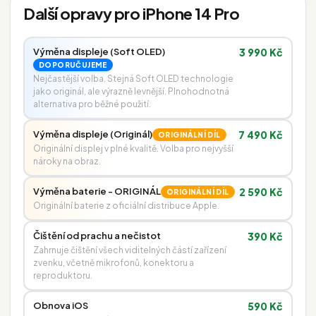
Další opravy pro iPhone 14 Pro
Výměna displeje (Soft OLED)
3 990 Kč
DOPORUČUJEME
Nejčastější volba. Stejná Soft OLED technologie
jako originál, ale výrazně levnější. Plnohodnotná
alternativa pro běžné použití.
Výměna displeje (Originál)
7 490 Kč
ORIGINÁLNÍ DÍL
Originální displej v plné kvalitě. Volba pro nejvyšší
nároky na obraz.
Výměna baterie - ORIGINÁL
2 590 Kč
ORIGINÁLNÍ DÍL
Originální baterie z oficiální distribuce Apple.
Čištění od prachu a nečistot
390 Kč
Zahrnuje čištění všech viditelných částí zařízení
zvenku, včetně mikrofonů, konektoru a
reproduktoru.
Obnova iOS
590 Kč