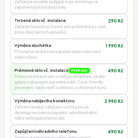
Zařízení je zaseklé na Apple logu, restartuje se,
zapomenutý kód obrazovky.
Tvrzené sklo vč. instalace
290 Kč
Základní tvrzené ochranné sklo průhledné po celé
ploše (bez černých rámečků).
Výměna sluchátka
1 990 Kč
Při volání je druhá strana špatně slyšet nebo není
slyšet vůbec.
Prémiové sklo vč. instalace
490 Kč
PREMIUM
Prémiové tvrzené sklo s černým rámečkem, skvěle
splyne s displejem a je méně vidět. Case-friendly
provedení, takže sedí i s většinou ochranných krytů.
Výměna nabíjecího konektoru
2 990 Kč
Zařízení nenabíjí, nabíjí jen v určité poloze,
detekuje neznámou kapalinu, vypadává kabel
nebo nefunguje přenos dat.
Zapůjčení náhradního telefonu
490 Kč
Telefon je zapůjčen po celou dobu opravy.