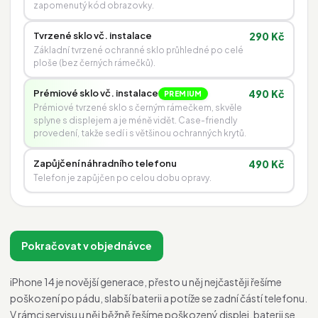
zapomenutý kód obrazovky.
Tvrzené sklo vč. instalace
290 Kč
Základní tvrzené ochranné sklo průhledné po celé
ploše (bez černých rámečků).
Prémiové sklo vč. instalace
490 Kč
PREMIUM
Prémiové tvrzené sklo s černým rámečkem, skvěle
splyne s displejem a je méně vidět. Case-friendly
provedení, takže sedí i s většinou ochranných krytů.
Zapůjčení náhradního telefonu
490 Kč
Telefon je zapůjčen po celou dobu opravy.
Pokračovat v objednávce
iPhone 14 je novější generace, přesto u něj nejčastěji řešíme
poškození po pádu, slabší baterii a potíže se zadní částí telefonu.
V rámci servisu u něj běžně řešíme poškozený displej, baterii se