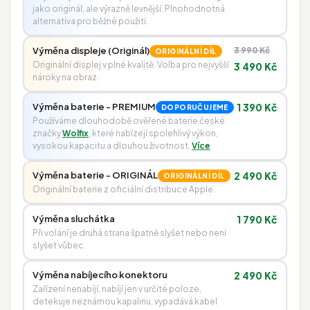
jako originál, ale výrazně levnější. Plnohodnotná
alternativa pro běžné použití.
Výměna displeje (Originál)
3 990 Kč
ORIGINÁLNÍ DÍL
Originální displej v plné kvalitě. Volba pro nejvyšší
3 490 Kč
nároky na obraz.
Výměna baterie - PREMIUM
1 390 Kč
DOPORUČUJEME
Používáme dlouhodobě ověřené baterie české
značky
Wolfix
, které nabízejí spolehlivý výkon,
vysokou kapacitu a dlouhou životnost.
Více
Výměna baterie - ORIGINÁL
2 490 Kč
ORIGINÁLNÍ DÍL
Originální baterie z oficiální distribuce Apple.
Výměna sluchátka
1 790 Kč
Při volání je druhá strana špatně slyšet nebo není
slyšet vůbec.
Výměna nabíjecího konektoru
2 490 Kč
Zařízení nenabíjí, nabíjí jen v určité poloze,
detekuje neznámou kapalinu, vypadává kabel