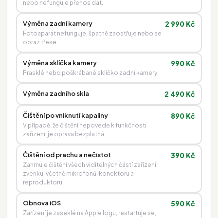
nebo nefunguje přenos dat.
Výměna zadní kamery
2 990 Kč
Fotoaparát nefunguje, špatně zaostřuje nebo se
obraz třese.
Výměna sklíčka kamery
990 Kč
Prasklé nebo poškrábané sklíčko zadní kamery.
Výměna zadního skla
2 490 Kč
Čištění po vniknutí kapaliny
890 Kč
V případě, že čištění nepovede k funkčnosti
zařízení, je oprava bezplatná.
Čištění od prachu a nečistot
390 Kč
Zahrnuje čištění všech viditelných částí zařízení
zvenku, včetně mikrofonů, konektoru a
reproduktoru.
Obnova iOS
590 Kč
Zařízení je zaseklé na Apple logu, restartuje se,