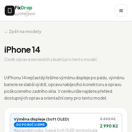
Fix
Drop
by
← Zpět na modely
iPhone 14
Ceník oprav a servisních zásahů pro tento model.
U iPhonu 14 nejčastěji řešíme výměnu displeje po pádu, výměnu
baterie se slabší výdrží, opravu nabíjecího konektoru a opravu
poškozeného zadního skla. V ceníku níže najdete přehled
dostupných oprav a orientační ceny pro tento model.
Výměna displeje (Soft OLED)
3 490 Kč
DOPORUČUJEME
2 990 Kč
Nejčastější volba. Stejná Soft OLED technologie