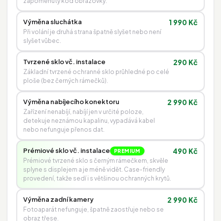
zapomenutý kód obrazovky.
Výměna sluchátka
1 990 Kč
Při volání je druhá strana špatně slyšet nebo není
slyšet vůbec.
Tvrzené sklo vč. instalace
290 Kč
Základní tvrzené ochranné sklo průhledné po celé
ploše (bez černých rámečků).
Výměna nabíjecího konektoru
2 990 Kč
Zařízení nenabíjí, nabíjí jen v určité poloze,
detekuje neznámou kapalinu, vypadává kabel
nebo nefunguje přenos dat.
Prémiové sklo vč. instalace
490 Kč
PREMIUM
Prémiové tvrzené sklo s černým rámečkem, skvěle
splyne s displejem a je méně vidět. Case-friendly
provedení, takže sedí i s většinou ochranných krytů.
Výměna zadní kamery
2 990 Kč
Fotoaparát nefunguje, špatně zaostřuje nebo se
obraz třese.