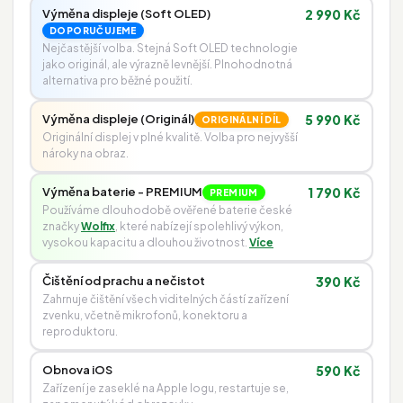
Výměna displeje (Soft OLED)
2 990 Kč
DOPORUČUJEME
Nejčastější volba. Stejná Soft OLED technologie
jako originál, ale výrazně levnější. Plnohodnotná
alternativa pro běžné použití.
Výměna displeje (Originál)
5 990 Kč
ORIGINÁLNÍ DÍL
Originální displej v plné kvalitě. Volba pro nejvyšší
nároky na obraz.
Výměna baterie - PREMIUM
1 790 Kč
PREMIUM
Používáme dlouhodobě ověřené baterie české
značky
Wolfix
, které nabízejí spolehlivý výkon,
vysokou kapacitu a dlouhou životnost.
Více
Čištění od prachu a nečistot
390 Kč
Zahrnuje čištění všech viditelných částí zařízení
zvenku, včetně mikrofonů, konektoru a
reproduktoru.
Obnova iOS
590 Kč
Zařízení je zaseklé na Apple logu, restartuje se,