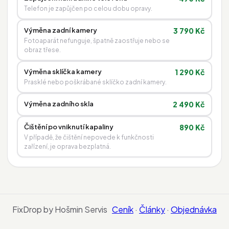
Telefon je zapůjčen po celou dobu opravy.
Výměna zadní kamery
3 790 Kč
Fotoaparát nefunguje, špatně zaostřuje nebo se
obraz třese.
Výměna sklíčka kamery
1 290 Kč
Prasklé nebo poškrábané sklíčko zadní kamery.
Výměna zadního skla
2 490 Kč
Čištění po vniknutí kapaliny
890 Kč
V případě, že čištění nepovede k funkčnosti
zařízení, je oprava bezplatná.
FixDrop by Hošmin Servis
Ceník
·
Články
·
Objednávka