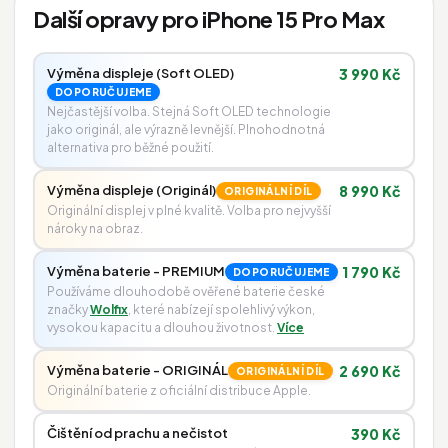
Další opravy pro iPhone 15 Pro Max
Výměna displeje (Soft OLED)
3 990 Kč
DOPORUČUJEME
Nejčastější volba. Stejná Soft OLED technologie
jako originál, ale výrazně levnější. Plnohodnotná
alternativa pro běžné použití.
Výměna displeje (Originál)
8 990 Kč
ORIGINÁLNÍ DÍL
Originální displej v plné kvalitě. Volba pro nejvyšší
nároky na obraz.
Výměna baterie - PREMIUM
1 790 Kč
DOPORUČUJEME
Používáme dlouhodobě ověřené baterie české
značky
Wolfix
, které nabízejí spolehlivý výkon,
vysokou kapacitu a dlouhou životnost.
Více
Výměna baterie - ORIGINÁL
2 690 Kč
ORIGINÁLNÍ DÍL
Originální baterie z oficiální distribuce Apple.
Čištění od prachu a nečistot
390 Kč