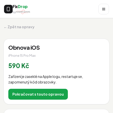
Fix
Drop
by
← Zpět na opravy
Obnova iOS
iPhone 15 Pro Max
590 Kč
Zařízení je zaseklé na Apple logu, restartuje se,
zapomenutý kód obrazovky.
Pokračovat s touto opravou