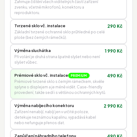
Zahrnuje čištění všech viditelných částí zařízení
zvenku, včetně mikrofonů, konektoru a
reproduktoru.
Tvrzené sklo vč. instalace
290 Kč
Základní tvrzené ochranné sklo průhledné po celé
ploše (bez černých rámečků).
Výměna sluchátka
1 990 Kč
Při volání je druhá strana špatně slyšet nebo není
slyšet vůbec.
Prémiové sklo vč. instalace
490 Kč
PREMIUM
Prémiové tvrzené sklo s černým rámečkem, skvěle
splyne s displejem a je méně vidět. Case-friendly
provedení, takže sedí i s většinou ochranných krytů.
Výměna nabíjecího konektoru
2 990 Kč
Zařízení nenabíjí, nabíjí jen v určité poloze,
detekuje neznámou kapalinu, vypadává kabel
nebo nefunguje přenos dat.
Zapůjčení náhradního telefonu
490 Kč