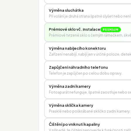
Výměna sluchátka
Při volání je druhá strana špatně slyšet nebo není
Prémiové sklo vč. instalace
PREMIUM
Prémiové tvrzené sklo s černým rámečkem, skvěle
Výměna nabíjecího konektoru
Zařízení nenabíjí, nabíjí jen v určité poloze, 
Zapůjčení náhradního telefonu
Telefon je zapůjčen po celou dobu opravy.
Výměna zadní kamery
Fotoaparát nefunguje, špatně zaostřuje nebo se
Výměna sklíčka kamery
Prasklé nebo poškrábané sklíčko zadní kamery.
Čištění po vniknutí kapaliny
V případě, že čištění nepovede k funkčnosti zaří