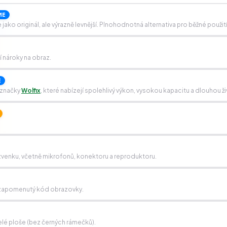
ME
ako originál, ale výrazně levnější. Plnohodnotná alternativa pro běžné použití
ší nároky na obraz.
E
 značky
Wolfix
, které nabízejí spolehlivý výkon, vysokou kapacitu a dlouhou ž
í zvenku, včetně mikrofonů, konektoru a reproduktoru.
e, zapomenutý kód obrazovky.
lé ploše (bez černých rámečků).