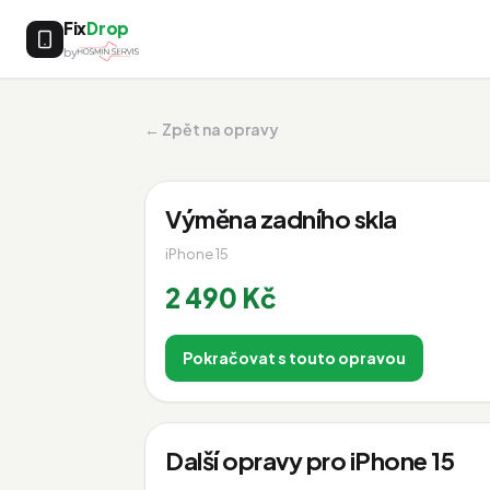
Fix
Drop
by
← Zpět na opravy
Výměna zadního skla
iPhone 15
2 490 Kč
Pokračovat s touto opravou
Další opravy pro iPhone 15