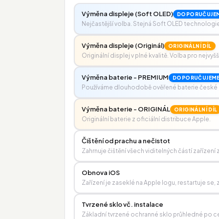
Výměna displeje (Soft OLED)
DOPORUČUJE
Nejčastější volba. Stejná Soft OLED technologie j
Výměna displeje (Originál)
ORIGINÁLNÍ DÍL
Originální displej v plné kvalitě. Volba pro nejvyš
Výměna baterie - PREMIUM
DOPORUČUJEM
Používáme dlouhodobě ověřené baterie české
Výměna baterie - ORIGINÁL
ORIGINÁLNÍ DÍL
Originální baterie z oficiální distribuce Apple.
Čištění od prachu a nečistot
Zahrnuje čištění všech viditelných částí zařízen
Obnova iOS
Zařízení je zaseklé na Apple logu, restartuje s
Tvrzené sklo vč. instalace
Základní tvrzené ochranné sklo průhledné po ce