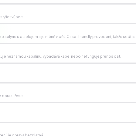
 slyšet vůbec.
 splyne s displejem a je méně vidět. Case-friendly provedení, takže sedí i s
detekuje neznámou kapalinu, vypadává kabel nebo nefunguje přenos dat.
 obraz třese.
zení, je oprava bezplatná.