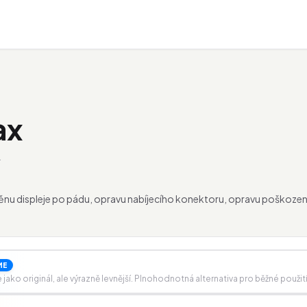
ax
.
ýměnu displeje po pádu, opravu nabíjecího konektoru, opravu poškoze
ME
ako originál, ale výrazně levnější. Plnohodnotná alternativa pro běžné použití