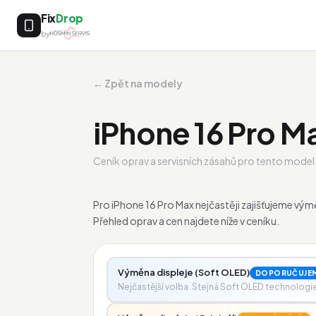
Fix
Drop
by
← Zpět na modely
iPhone 16 Pro M
Ceník oprav a servisních zásahů pro tento model
Pro iPhone 16 Pro Max nejčastěji zajišťujeme v
Přehled oprav a cen najdete níže v ceníku.
Výměna displeje (Soft OLED)
DOPORUČUJE
Nejčastější volba. Stejná Soft OLED technologie j