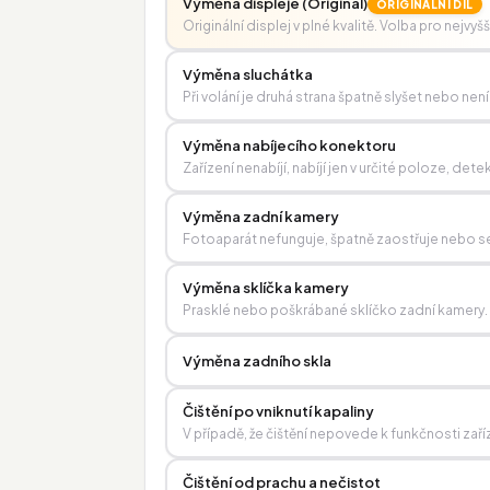
Výměna displeje (Originál)
ORIGINÁLNÍ DÍL
Originální displej v plné kvalitě. Volba pro nejvyš
Výměna sluchátka
Při volání je druhá strana špatně slyšet nebo není
Výměna nabíjecího konektoru
Zařízení nenabíjí, nabíjí jen v určité poloze, 
Výměna zadní kamery
Fotoaparát nefunguje, špatně zaostřuje nebo se
Výměna sklíčka kamery
Prasklé nebo poškrábané sklíčko zadní kamery.
Výměna zadního skla
Čištění po vniknutí kapaliny
V případě, že čištění nepovede k funkčnosti zaří
Čištění od prachu a nečistot