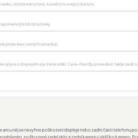
í zvenku, včetně mikrofonů, konektoru a reproduktoru.
e, zapomenutý kód obrazovky.
lé ploše (bez černých rámečků).
 splyne s displejem a je méně vidět. Case-friendly provedení, takže sedí i s
ale ani u něj se nevyhne poškození displeje nebo zadní části telefonu
 s nabíjením, poškozené zadní sklo a zadní kameru i sklíčko kamery. 