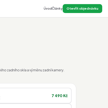
Úvod
Články
Otevřít objednávku
ného zadního skla a výměnu zadní kamery.
7 490 Kč
.