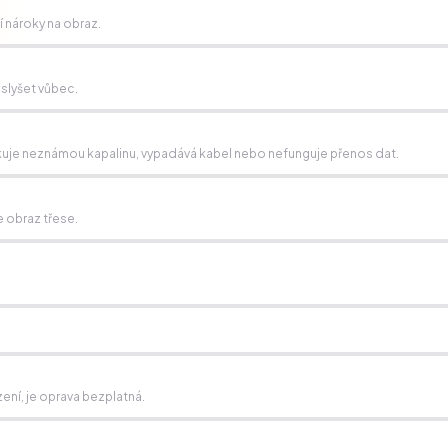
ší nároky na obraz.
 slyšet vůbec.
detekuje neznámou kapalinu, vypadává kabel nebo nefunguje přenos dat.
 obraz třese.
zení, je oprava bezplatná.