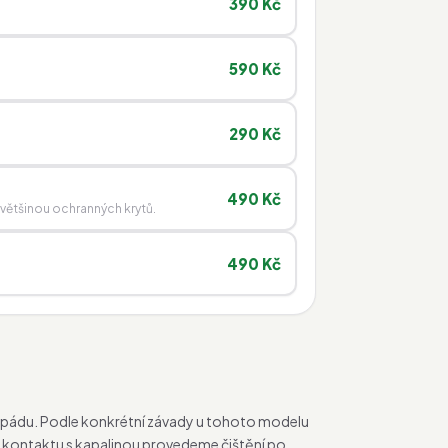
390 Kč
590 Kč
290 Kč
490 Kč
 většinou ochranných krytů.
490 Kč
 po pádu. Podle konkrétní závady u tohoto modelu
Po kontaktu s kapalinou provedeme čištění po