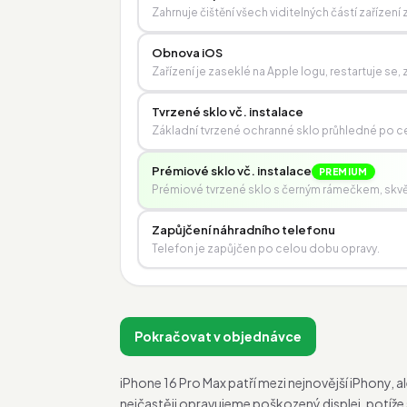
Zahrnuje čištění všech viditelných částí zařízen
Obnova iOS
Zařízení je zaseklé na Apple logu, restartuje s
Tvrzené sklo vč. instalace
Základní tvrzené ochranné sklo průhledné po ce
Prémiové sklo vč. instalace
PREMIUM
Prémiové tvrzené sklo s černým rámečkem, skvěle
Zapůjčení náhradního telefonu
Telefon je zapůjčen po celou dobu opravy.
Pokračovat v objednávce
iPhone 16 Pro Max patří mezi nejnovější iPhony, 
nejčastěji opravujeme poškozený displej, potíže