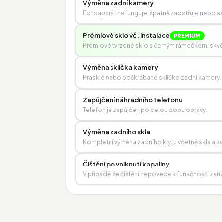
Výměna zadní kamery
Fotoaparát nefunguje, špatně zaostřuje nebo se
Prémiové sklo vč. instalace
PREMIUM
Prémiové tvrzené sklo s černým rámečkem, skvěle
Výměna sklíčka kamery
Prasklé nebo poškrábané sklíčko zadní kamery.
Zapůjčení náhradního telefonu
Telefon je zapůjčen po celou dobu opravy.
Výměna zadního skla
Kompletní výměna zadního krytu včetně skla a 
Čištění po vniknutí kapaliny
V případě, že čištění nepovede k funkčnosti zaří