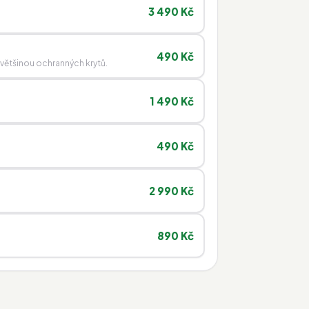
3 490 Kč
490 Kč
 většinou ochranných krytů.
1 490 Kč
490 Kč
2 990 Kč
890 Kč