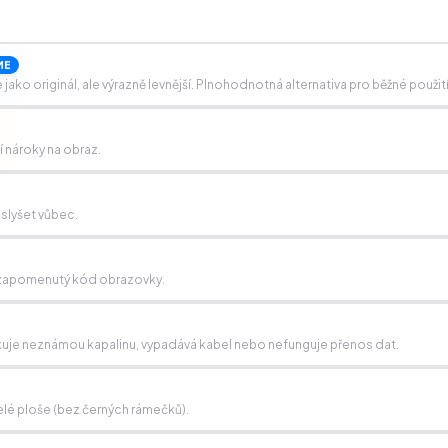
ME
ako originál, ale výrazně levnější. Plnohodnotná alternativa pro běžné použití
ší nároky na obraz.
 slyšet vůbec.
e, zapomenutý kód obrazovky.
detekuje neznámou kapalinu, vypadává kabel nebo nefunguje přenos dat.
lé ploše (bez černých rámečků).