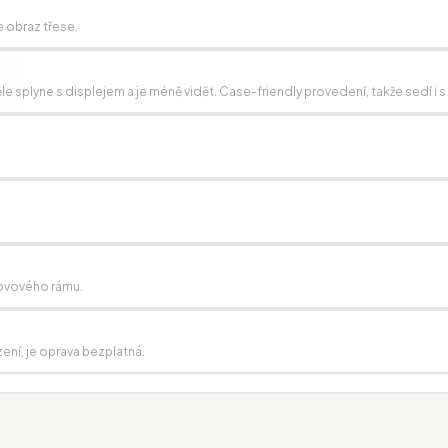
 obraz třese.
 splyne s displejem a je méně vidět. Case-friendly provedení, takže sedí i s
kovového rámu.
zení, je oprava bezplatná.