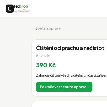
Fix
Drop
by
← Zpět na opravy
Čištění od prachu a nečistot
iPhone 16
390 Kč
Zahrnuje čištění všech viditelných částí zaří
Pokračovat s touto opravou