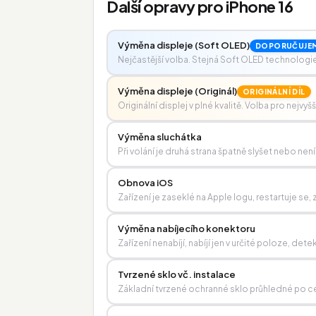
Další opravy pro iPhone 16
Výměna displeje (Soft OLED)
DOPORUČUJE
Nejčastější volba. Stejná Soft OLED technologie j
Výměna displeje (Originál)
ORIGINÁLNÍ DÍL
Originální displej v plné kvalitě. Volba pro nejvyš
Výměna sluchátka
Při volání je druhá strana špatně slyšet nebo není
Obnova iOS
Zařízení je zaseklé na Apple logu, restartuje s
Výměna nabíjecího konektoru
Zařízení nenabíjí, nabíjí jen v určité poloze, 
Tvrzené sklo vč. instalace
Základní tvrzené ochranné sklo průhledné po ce