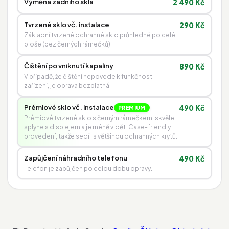
Výměna zadního skla
2 490 Kč
Tvrzené sklo vč. instalace
290 Kč
Základní tvrzené ochranné sklo průhledné po celé
ploše (bez černých rámečků).
Čištění po vniknutí kapaliny
890 Kč
V případě, že čištění nepovede k funkčnosti
zařízení, je oprava bezplatná.
Prémiové sklo vč. instalace
490 Kč
PREMIUM
Prémiové tvrzené sklo s černým rámečkem, skvěle
splyne s displejem a je méně vidět. Case-friendly
provedení, takže sedí i s většinou ochranných krytů.
Zapůjčení náhradního telefonu
490 Kč
Telefon je zapůjčen po celou dobu opravy.