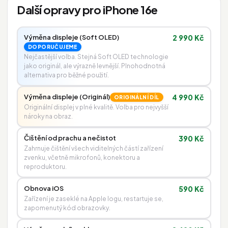
Další opravy pro iPhone 16e
Výměna displeje (Soft OLED)
2 990 Kč
DOPORUČUJEME
Nejčastější volba. Stejná Soft OLED technologie
jako originál, ale výrazně levnější. Plnohodnotná
alternativa pro běžné použití.
Výměna displeje (Originál)
4 990 Kč
ORIGINÁLNÍ DÍL
Originální displej v plné kvalitě. Volba pro nejvyšší
nároky na obraz.
Čištění od prachu a nečistot
390 Kč
Zahrnuje čištění všech viditelných částí zařízení
zvenku, včetně mikrofonů, konektoru a
reproduktoru.
Obnova iOS
590 Kč
Zařízení je zaseklé na Apple logu, restartuje se,
zapomenutý kód obrazovky.