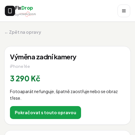
Fix
Drop
by
← Zpět na opravy
Výměna zadní kamery
iPhone 16e
3 290 Kč
Fotoaparát nefunguje, špatně zaostřuje nebo se obraz
třese.
Pokračovat s touto opravou