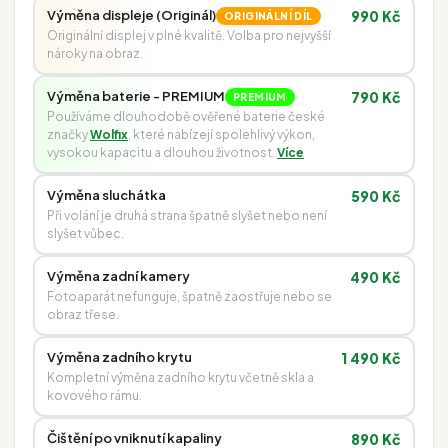
Výměna displeje (Originál)
990 Kč
ORIGINÁLNÍ DÍL
Originální displej v plné kvalitě. Volba pro nejvyšší
nároky na obraz.
Výměna baterie - PREMIUM
790 Kč
PREMIUM
Používáme dlouhodobě ověřené baterie české
značky
Wolfix
, které nabízejí spolehlivý výkon,
vysokou kapacitu a dlouhou životnost.
Více
Výměna sluchátka
590 Kč
Při volání je druhá strana špatně slyšet nebo není
slyšet vůbec.
Výměna zadní kamery
490 Kč
Fotoaparát nefunguje, špatně zaostřuje nebo se
obraz třese.
Výměna zadního krytu
1 490 Kč
Kompletní výměna zadního krytu včetně skla a
kovového rámu.
Čištění po vniknutí kapaliny
890 Kč