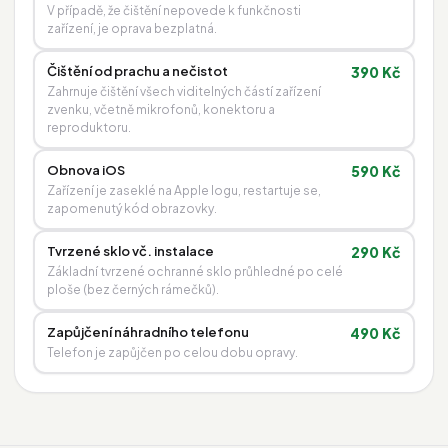
V případě, že čištění nepovede k funkčnosti
zařízení, je oprava bezplatná.
Čištění od prachu a nečistot
390 Kč
Zahrnuje čištění všech viditelných částí zařízení
zvenku, včetně mikrofonů, konektoru a
reproduktoru.
Obnova iOS
590 Kč
Zařízení je zaseklé na Apple logu, restartuje se,
zapomenutý kód obrazovky.
Tvrzené sklo vč. instalace
290 Kč
Základní tvrzené ochranné sklo průhledné po celé
ploše (bez černých rámečků).
Zapůjčení náhradního telefonu
490 Kč
Telefon je zapůjčen po celou dobu opravy.