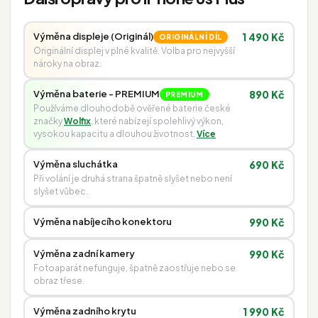
Výměna displeje (Originál)
1 490 Kč
ORIGINÁLNÍ DÍL
Originální displej v plné kvalitě. Volba pro nejvyšší
nároky na obraz.
Výměna baterie - PREMIUM
890 Kč
PREMIUM
Používáme dlouhodobě ověřené baterie české
značky
Wolfix
, které nabízejí spolehlivý výkon,
vysokou kapacitu a dlouhou životnost.
Více
Výměna sluchátka
690 Kč
Při volání je druhá strana špatně slyšet nebo není
slyšet vůbec.
Výměna nabíjecího konektoru
990 Kč
Výměna zadní kamery
990 Kč
Fotoaparát nefunguje, špatně zaostřuje nebo se
obraz třese.
Výměna zadního krytu
1 990 Kč