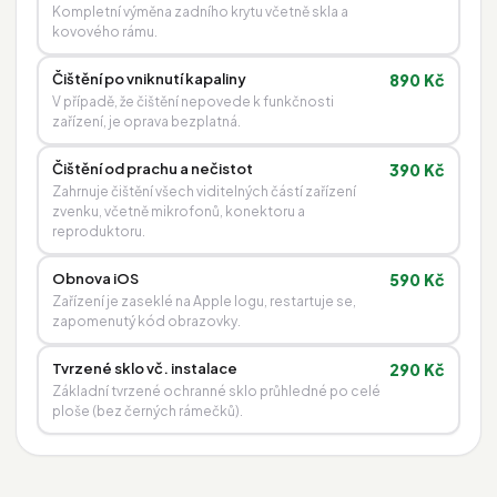
Kompletní výměna zadního krytu včetně skla a
kovového rámu.
Čištění po vniknutí kapaliny
890 Kč
V případě, že čištění nepovede k funkčnosti
zařízení, je oprava bezplatná.
Čištění od prachu a nečistot
390 Kč
Zahrnuje čištění všech viditelných částí zařízení
zvenku, včetně mikrofonů, konektoru a
reproduktoru.
Obnova iOS
590 Kč
Zařízení je zaseklé na Apple logu, restartuje se,
zapomenutý kód obrazovky.
Tvrzené sklo vč. instalace
290 Kč
Základní tvrzené ochranné sklo průhledné po celé
ploše (bez černých rámečků).