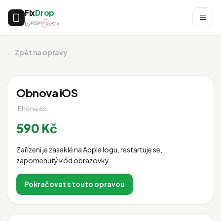
Fix
Drop
by
← Zpět na opravy
Obnova iOS
iPhone 6s
590 Kč
Zařízení je zaseklé na Apple logu, restartuje se,
zapomenutý kód obrazovky.
Pokračovat s touto opravou