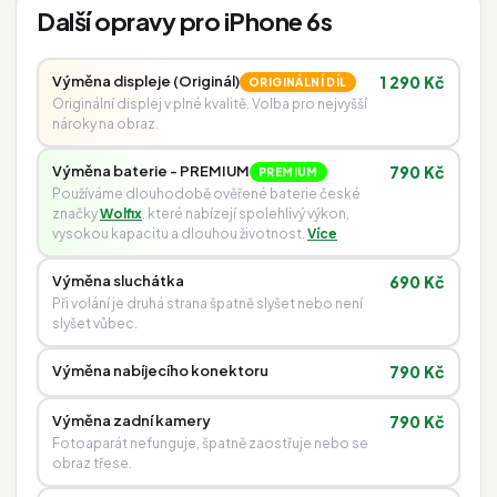
Další opravy pro iPhone 6s
Výměna displeje (Originál)
1 290 Kč
ORIGINÁLNÍ DÍL
Originální displej v plné kvalitě. Volba pro nejvyšší
nároky na obraz.
Výměna baterie - PREMIUM
790 Kč
PREMIUM
Používáme dlouhodobě ověřené baterie české
značky
Wolfix
, které nabízejí spolehlivý výkon,
vysokou kapacitu a dlouhou životnost.
Více
Výměna sluchátka
690 Kč
Při volání je druhá strana špatně slyšet nebo není
slyšet vůbec.
Výměna nabíjecího konektoru
790 Kč
Výměna zadní kamery
790 Kč
Fotoaparát nefunguje, špatně zaostřuje nebo se
obraz třese.