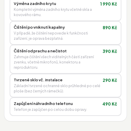
Výměna zadního krytu
1 990 Kč
Kompletní výměna zadního krytu včetně skla a
kovového rámu.
Čištění po vniknutí kapaliny
890 Kč
V případě, že čištění nepovede k funkčnosti
zařízení, je oprava bezplatná.
Čištění od prachu a nečistot
390 Kč
Zahrnuje čištění všech viditelných částí zařízení
zvenku, včetně mikrofonů, konektoru a
reproduktoru.
Tvrzené sklo vč. instalace
290 Kč
Základní tvrzené ochranné sklo průhledné po celé
ploše (bez černých rámečků).
Zapůjčení náhradního telefonu
490 Kč
Telefon je zapůjčen po celou dobu opravy.