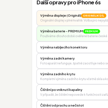
Další opravy pro iPhone 6s
Výměna displeje (Originál)
ORIGINÁLNÍ DÍL
Originální displej v plné kvalitě. Volba pro nejvyš
Výměna baterie - PREMIUM
PREMIUM
Používáme dlouhodobě ověřené baterie české
Výměna nabíjecího konektoru
Výměna zadní kamery
Fotoaparát nefunguje, špatně zaostřuje nebo se
Výměna zadního krytu
Kompletní výměna zadního krytu včetně skla a 
Čištění po vniknutí kapaliny
V případě, že čištění nepovede k funkčnosti zaří
Čištění od prachu a nečistot