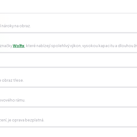
ší nároky na obraz.
 značky
Wolfix
, které nabízejí spolehlivý výkon, vysokou kapacitu a dlouhou ž
 obraz třese.
kovového rámu.
zení, je oprava bezplatná.