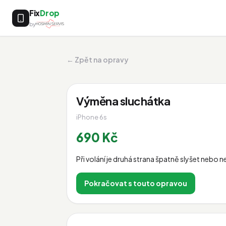
Fix
Drop
by
← Zpět na opravy
Výměna sluchátka
iPhone 6s
690 Kč
Při volání je druhá strana špatně slyšet nebo n
Pokračovat s touto opravou