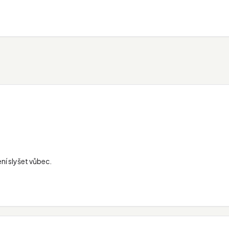
ení slyšet vůbec.