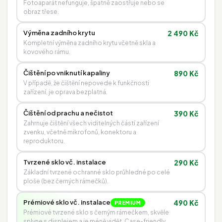
Fotoaparát nefunguje, špatně zaostřuje nebo se
obraz třese.
Výměna zadního krytu
2 490 Kč
Kompletní výměna zadního krytu včetně skla a
kovového rámu.
Čištění po vniknutí kapaliny
890 Kč
V případě, že čištění nepovede k funkčnosti
zařízení, je oprava bezplatná.
Čištění od prachu a nečistot
390 Kč
Zahrnuje čištění všech viditelných částí zařízení
zvenku, včetně mikrofonů, konektoru a
reproduktoru.
Tvrzené sklo vč. instalace
290 Kč
Základní tvrzené ochranné sklo průhledné po celé
ploše (bez černých rámečků).
Prémiové sklo vč. instalace
490 Kč
PREMIUM
Prémiové tvrzené sklo s černým rámečkem, skvěle
splyne s displejem a je méně vidět. Case-friendly