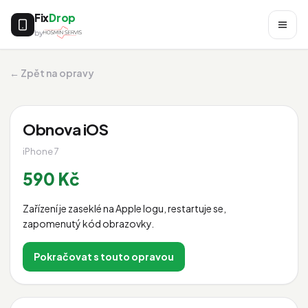
Fix
Drop
by
← Zpět na opravy
Obnova iOS
iPhone 7
590 Kč
Zařízení je zaseklé na Apple logu, restartuje se,
zapomenutý kód obrazovky.
Pokračovat s touto opravou