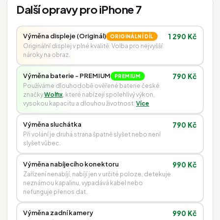
Další opravy pro iPhone 7
Výměna displeje (Originál)
1 290 Kč
ORIGINÁLNÍ DÍL
Originální displej v plné kvalitě. Volba pro nejvyšší
nároky na obraz.
Výměna baterie - PREMIUM
790 Kč
PREMIUM
Používáme dlouhodobě ověřené baterie české
značky
Wolfix
, které nabízejí spolehlivý výkon,
vysokou kapacitu a dlouhou životnost.
Více
Výměna sluchátka
790 Kč
Při volání je druhá strana špatně slyšet nebo není
slyšet vůbec.
Výměna nabíjecího konektoru
990 Kč
Zařízení nenabíjí, nabíjí jen v určité poloze, detekuje
neznámou kapalinu, vypadává kabel nebo
nefunguje přenos dat.
Výměna zadní kamery
990 Kč