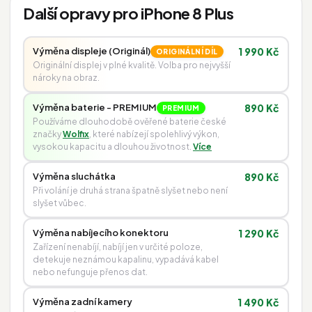
Další opravy pro iPhone 8 Plus
Výměna displeje (Originál)
1 990 Kč
ORIGINÁLNÍ DÍL
Originální displej v plné kvalitě. Volba pro nejvyšší
nároky na obraz.
Výměna baterie - PREMIUM
890 Kč
PREMIUM
Používáme dlouhodobě ověřené baterie české
značky
Wolfix
, které nabízejí spolehlivý výkon,
vysokou kapacitu a dlouhou životnost.
Více
Výměna sluchátka
890 Kč
Při volání je druhá strana špatně slyšet nebo není
slyšet vůbec.
Výměna nabíjecího konektoru
1 290 Kč
Zařízení nenabíjí, nabíjí jen v určité poloze,
detekuje neznámou kapalinu, vypadává kabel
nebo nefunguje přenos dat.
Výměna zadní kamery
1 490 Kč