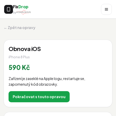
Fix
Drop
by
← Zpět na opravy
Obnova iOS
iPhone 8 Plus
590 Kč
Zařízení je zaseklé na Apple logu, restartuje se,
zapomenutý kód obrazovky.
Pokračovat s touto opravou