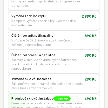
Fotoaparát nefunguje, špatně zaostřuje nebo se
obraz třese.
Výměna zadního krytu
2 990 Kč
Kompletní výměna zadního krytu včetně skla a
kovového rámu.
Čištění po vniknutí kapaliny
890 Kč
V případě, že čištění nepovede k funkčnosti
zařízení, je oprava bezplatná.
Čištění od prachu a nečistot
390 Kč
Zahrnuje čištění všech viditelných částí zařízení
zvenku, včetně mikrofonů, konektoru a
reproduktoru.
Tvrzené sklo vč. instalace
290 Kč
Základní tvrzené ochranné sklo průhledné po celé
ploše (bez černých rámečků).
Prémiové sklo vč. instalace
490 Kč
PREMIUM
Prémiové tvrzené sklo s černým rámečkem, skvěle
splyne s displejem a je méně vidět. Case-friendly