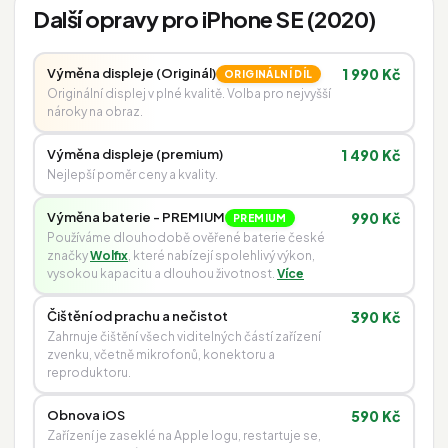
Další opravy pro iPhone SE (2020)
Výměna displeje (Originál)
1 990 Kč
ORIGINÁLNÍ DÍL
Originální displej v plné kvalitě. Volba pro nejvyšší
nároky na obraz.
Výměna displeje (premium)
1 490 Kč
Nejlepší poměr ceny a kvality.
Výměna baterie - PREMIUM
990 Kč
PREMIUM
Používáme dlouhodobě ověřené baterie české
značky
Wolfix
, které nabízejí spolehlivý výkon,
vysokou kapacitu a dlouhou životnost.
Více
Čištění od prachu a nečistot
390 Kč
Zahrnuje čištění všech viditelných částí zařízení
zvenku, včetně mikrofonů, konektoru a
reproduktoru.
Obnova iOS
590 Kč
Zařízení je zaseklé na Apple logu, restartuje se,