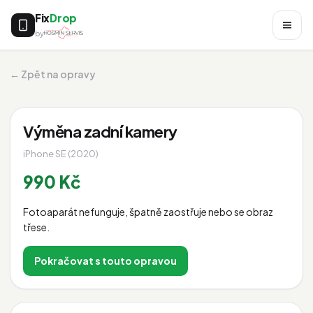
Fix
Drop
by
← Zpět na opravy
Výměna zadní kamery
iPhone SE (2020)
990 Kč
Fotoaparát nefunguje, špatně zaostřuje nebo se obraz
třese.
Pokračovat s touto opravou