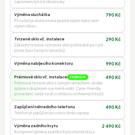
zapomenutý kód obrazovky.
Výměna sluchátka
790 Kč
Při volání je druhá strana špatně slyšet nebo není
slyšet vůbec.
Tvrzené sklo vč. instalace
290 Kč
Základní tvrzené ochranné sklo průhledné po celé
ploše (bez černých rámečků).
Výměna nabíjecího konektoru
990 Kč
Prémiové sklo vč. instalace
490 Kč
PREMIUM
Prémiové tvrzené sklo s černým rámečkem, skvěle
splyne s displejem a je méně vidět. Case-friendly
provedení, takže sedí i s většinou ochranných krytů.
Zapůjčení náhradního telefonu
490 Kč
Telefon je zapůjčen po celou dobu opravy.
Výměna zadního krytu
2 490 Kč
Kompletní výměna zadního krytu včetně skla a