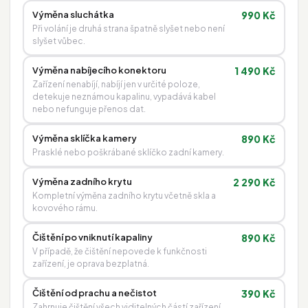
Výměna sluchátka
990 Kč
Při volání je druhá strana špatně slyšet nebo není
slyšet vůbec.
Výměna nabíjecího konektoru
1 490 Kč
Zařízení nenabíjí, nabíjí jen v určité poloze,
detekuje neznámou kapalinu, vypadává kabel
nebo nefunguje přenos dat.
Výměna sklíčka kamery
890 Kč
Prasklé nebo poškrábané sklíčko zadní kamery.
Výměna zadního krytu
2 290 Kč
Kompletní výměna zadního krytu včetně skla a
kovového rámu.
Čištění po vniknutí kapaliny
890 Kč
V případě, že čištění nepovede k funkčnosti
zařízení, je oprava bezplatná.
Čištění od prachu a nečistot
390 Kč
Zahrnuje čištění všech viditelných částí zařízení