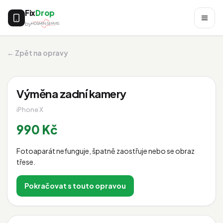
Fix
Drop
by
← Zpět na opravy
Výměna zadní kamery
iPhone X
990 Kč
Fotoaparát nefunguje, špatně zaostřuje nebo se obraz
třese.
Pokračovat s touto opravou