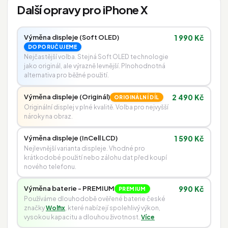
Další opravy pro iPhone X
Výměna displeje (Soft OLED)
1 990 Kč
DOPORUČUJEME
Nejčastější volba. Stejná Soft OLED technologie
jako originál, ale výrazně levnější. Plnohodnotná
alternativa pro běžné použití.
Výměna displeje (Originál)
2 490 Kč
ORIGINÁLNÍ DÍL
Originální displej v plné kvalitě. Volba pro nejvyšší
nároky na obraz.
Výměna displeje (InCell LCD)
1 590 Kč
Nejlevnější varianta displeje. Vhodné pro
krátkodobé použití nebo zálohu dat před koupí
nového telefonu.
Výměna baterie - PREMIUM
990 Kč
PREMIUM
Používáme dlouhodobě ověřené baterie české
značky
Wolfix
, které nabízejí spolehlivý výkon,
vysokou kapacitu a dlouhou životnost.
Více