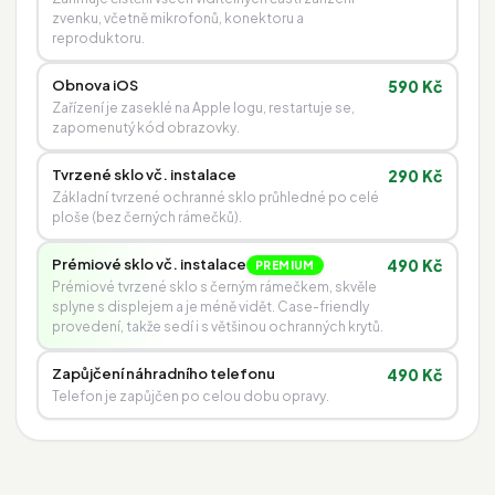
zvenku, včetně mikrofonů, konektoru a
reproduktoru.
Obnova iOS
590 Kč
Zařízení je zaseklé na Apple logu, restartuje se,
zapomenutý kód obrazovky.
Tvrzené sklo vč. instalace
290 Kč
Základní tvrzené ochranné sklo průhledné po celé
ploše (bez černých rámečků).
Prémiové sklo vč. instalace
490 Kč
PREMIUM
Prémiové tvrzené sklo s černým rámečkem, skvěle
splyne s displejem a je méně vidět. Case-friendly
provedení, takže sedí i s většinou ochranných krytů.
Zapůjčení náhradního telefonu
490 Kč
Telefon je zapůjčen po celou dobu opravy.