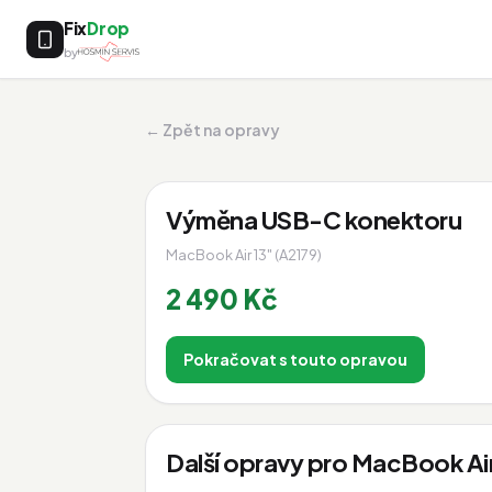
Fix
Drop
by
← Zpět na opravy
Výměna USB-C konektoru
MacBook Air 13" (A2179)
2 490 Kč
Pokračovat s touto opravou
Další opravy pro MacBook Air