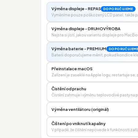
Výměna displeje - REPAS
DOPORUČUJEME
Vyměníme pouze poškozený LCD panel, takže pů
Výměna displeje - DRUHOVÝROBA
Nejste si jistí, jakou variantu displeje pro MacB
Výměna baterie - PREMIUM
DOPORUČUJEM
Baterii doporučujeme měnit, pokud kondice kl
Přeinstalace macOS
Zařízení je zaseklé na Apple logu, restartuje s
Čistění od prachu
Čistění zahrnuje i výměnu teplovodivé pasty na 
Výměna ventilátoru (originál)
Čištení po vniknutí kapaliny
V případě, že čištění nepovede k funkčnosti zaří