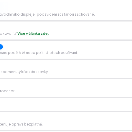
vodní víko displeje i podsvícení zůstanou zachované.
ook zvolit?
Více v článku zde.
E
esne pod 85 % nebo po 2–3 letech používání.
e, zapomenutý kód obrazovky.
procesoru.
zení, je oprava bezplatná.