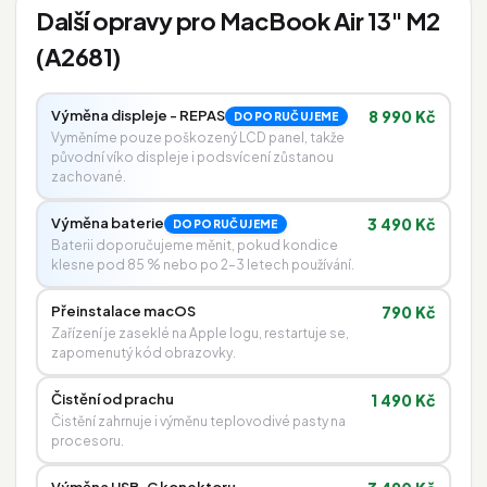
Další opravy pro MacBook Air 13" M2
(A2681)
Výměna displeje - REPAS
8 990 Kč
DOPORUČUJEME
Vyměníme pouze poškozený LCD panel, takže
původní víko displeje i podsvícení zůstanou
zachované.
Výměna baterie
3 490 Kč
DOPORUČUJEME
Baterii doporučujeme měnit, pokud kondice
klesne pod 85 % nebo po 2–3 letech používání.
Přeinstalace macOS
790 Kč
Zařízení je zaseklé na Apple logu, restartuje se,
zapomenutý kód obrazovky.
Čistění od prachu
1 490 Kč
Čistění zahrnuje i výměnu teplovodivé pasty na
procesoru.