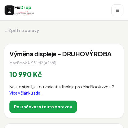
Fix
Drop
by
← Zpět na opravy
Výměna displeje - DRUHOVÝROBA
MacBook Air 13" M2 (A2681)
10 990 Kč
Nejste si jistí, jakou variantu displeje pro MacBook zvolit?
Více v článku zde.
Pokračovat s touto opravou