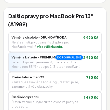
Další opravy pro MacBook Pro 13"
(A1989)
Výměna displeje - DRUHOVÝROBA
9 990 Kč
Nejste si jistí, jakou variantu displeje pro
MacBook zvolit?
Více v článku zde.
Výměna baterie - PREMIUM
2 990 Kč
DOPORUČUJEME
Baterii doporučujeme měnit, pokud kondice
klesne pod 85 % nebo po 2–3 letech používání.
Přeinstalace macOS
790 Kč
Zařízení je zaseklé na Apple logu, restartuje se,
zapomenutý kód obrazovky.
Čistění od prachu
1 490 Kč
Čistění zahrnuje i výměnu teplovodivé pasty na
procesoru.