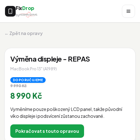
Fix
Drop
by
← Zpět na opravy
Výměna displeje - REPAS
MacBook Pro 13" (A1989)
DOPORUČUJEME
9 990 Kč
8 990 Kč
Vyměníme pouze poškozený LCD panel, takže původní
víko displeje i podsvícení zůstanou zachované.
Pokračovat s touto opravou