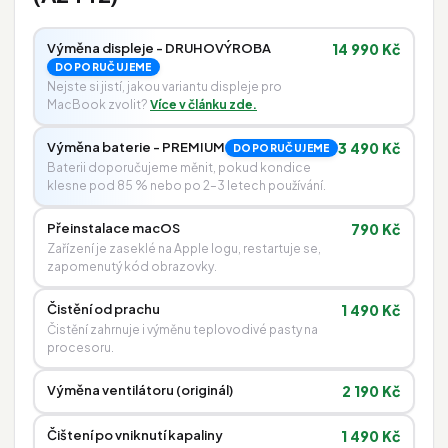
Výměna displeje - DRUHOVÝROBA
14 990 Kč
DOPORUČUJEME
Nejste si jistí, jakou variantu displeje pro
MacBook zvolit?
Více v článku zde.
Výměna baterie - PREMIUM
3 490 Kč
DOPORUČUJEME
Baterii doporučujeme měnit, pokud kondice
klesne pod 85 % nebo po 2–3 letech používání.
Přeinstalace macOS
790 Kč
Zařízení je zaseklé na Apple logu, restartuje se,
zapomenutý kód obrazovky.
Čistění od prachu
1 490 Kč
Čistění zahrnuje i výměnu teplovodivé pasty na
procesoru.
Výměna ventilátoru (originál)
2 190 Kč
Čištení po vniknutí kapaliny
1 490 Kč