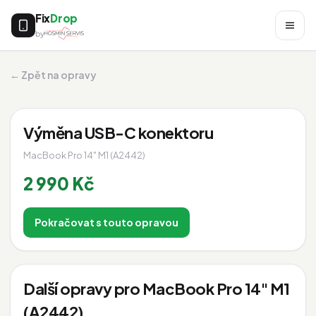
Fix
Drop
by
← Zpět na opravy
Výměna USB-C konektoru
MacBook Pro 14" M1 (A2442)
2 990 Kč
Pokračovat s touto opravou
Další opravy pro MacBook Pro 14" M1
(A2442)