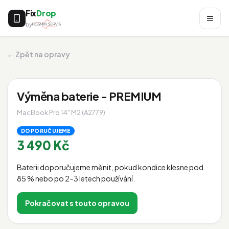
Fix
Drop
by
← Zpět na opravy
Výměna baterie - PREMIUM
MacBook Pro 14" M2 (A2779)
DOPORUČUJEME
3 490 Kč
Baterii doporučujeme měnit, pokud kondice klesne pod
85 % nebo po 2–3 letech používání.
Pokračovat s touto opravou