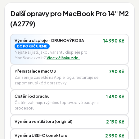
Další opravy pro MacBook Pro 14" M2
(A2779)
Výměna displeje - DRUHOVÝROBA
14 990 Kč
DOPORUČUJEME
Nejste si jistí, jakou variantu displeje pro
MacBook zvolit?
Více v článku zde.
Přeinstalace macOS
790 Kč
Zařízení je zaseklé na Apple logu, restartuje se,
zapomenutý kód obrazovky.
Čistění od prachu
1 490 Kč
Čistění zahrnuje i výměnu teplovodivé pasty na
procesoru.
Výměna ventilátoru (originál)
2 190 Kč
Výměna USB-C konektoru
2 990 Kč