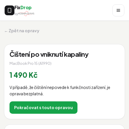
Fix
Drop
by
← Zpět na opravy
Čištení po vniknutí kapaliny
MacBook Pro 15 (A1990)
1 490 Kč
V případě, že čištění nepovede k funkčnosti zařízení, je
oprava bezplatná.
Pokračovat s touto opravou