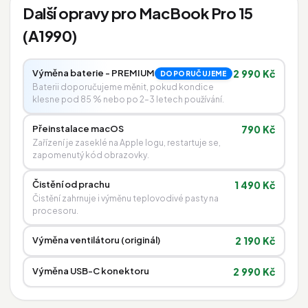
Další opravy pro MacBook Pro 15
(A1990)
Výměna baterie - PREMIUM
2 990 Kč
DOPORUČUJEME
Baterii doporučujeme měnit, pokud kondice
klesne pod 85 % nebo po 2–3 letech používání.
Přeinstalace macOS
790 Kč
Zařízení je zaseklé na Apple logu, restartuje se,
zapomenutý kód obrazovky.
Čistění od prachu
1 490 Kč
Čistění zahrnuje i výměnu teplovodivé pasty na
procesoru.
Výměna ventilátoru (originál)
2 190 Kč
Výměna USB-C konektoru
2 990 Kč