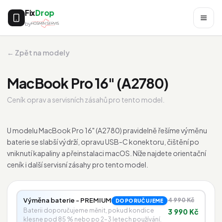
Fix
Drop
by
← Zpět na modely
MacBook Pro 16" (A2780)
Ceník oprav a servisních zásahů pro tento model.
U modelu MacBook Pro 16" (A2780) pravidelně řešíme výměnu
baterie se slabší výdrží, opravu USB-C konektoru, čištění po
vniknutí kapaliny a přeinstalaci macOS. Níže najdete orientační
ceník i další servisní zásahy pro tento model.
Výměna baterie - PREMIUM
4 990 Kč
DOPORUČUJEME
Baterii doporučujeme měnit, pokud kondice
3 990 Kč
klesne pod 85 % nebo po 2–3 letech používání.