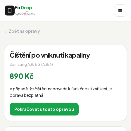
Fix
Drop
by
← Zpět na opravy
Čištění po vniknutí kapaliny
Samsung A35 5G (A356)
890 Kč
V případě, že čištění nepovede k funkčnosti zařízení, je
oprava bezplatná.
Pokračovat s touto opravou