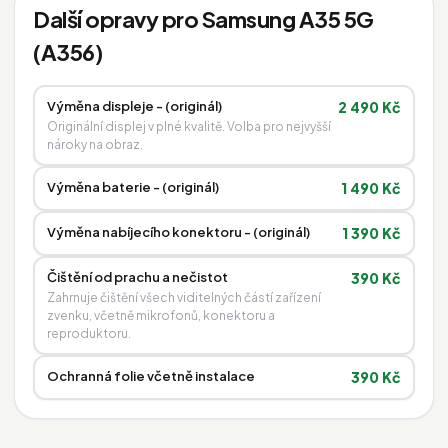
Další opravy pro Samsung A35 5G
(A356)
Výměna displeje - (originál)
2 490 Kč
Originální displej v plné kvalitě. Volba pro nejvyšší
nároky na obraz.
Výměna baterie - (originál)
1 490 Kč
Výměna nabíjecího konektoru - (originál)
1 390 Kč
Čištění od prachu a nečistot
390 Kč
Zahrnuje čištění všech viditelných částí zařízení
zvenku, včetně mikrofonů, konektoru a
reproduktoru.
Ochranná folie včetně instalace
390 Kč