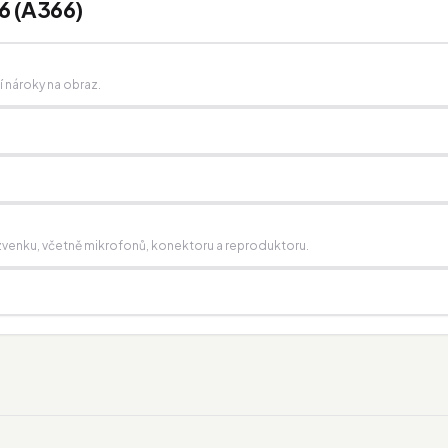
6 (A366)
ší nároky na obraz.
í zvenku, včetně mikrofonů, konektoru a reproduktoru.