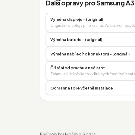
Další opravy pro Samsung A3
Výměna displeje - (originál)
Originální displej v plné kvalitě. Volba pro nejvyš
Výměna baterie - (originál)
Výměna nabíjecího konektoru - (originál)
Čištění od prachu a nečistot
Zahrnuje čištění všech viditelných částí zařízen
Ochranná folie včetně instalace
FixDrop by Hošmin Servis