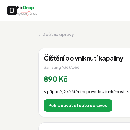
Fix
Drop
by
← Zpět na opravy
Čištění po vniknutí kapaliny
Samsung A36 (A366)
890 Kč
V případě, že čištění nepovede k funkčnosti za
Pokračovat s touto opravou