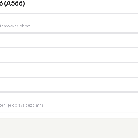
6 (A566)
ší nároky na obraz.
zení, je oprava bezplatná.