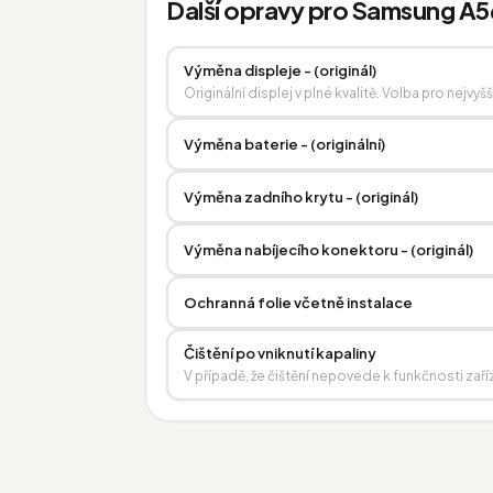
Další opravy pro Samsung A5
Výměna displeje - (originál)
Originální displej v plné kvalitě. Volba pro nejvyš
Výměna baterie - (originální)
Výměna zadního krytu - (originál)
Výměna nabíjecího konektoru - (originál)
Ochranná folie včetně instalace
Čištění po vniknutí kapaliny
V případě, že čištění nepovede k funkčnosti zaří