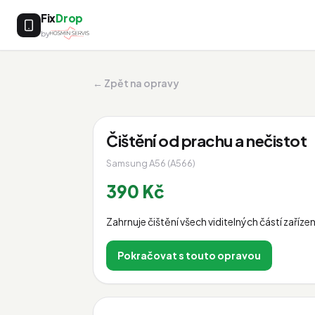
Fix
Drop
by
← Zpět na opravy
Čištění od prachu a nečistot
Samsung A56 (A566)
390 Kč
Zahrnuje čištění všech viditelných částí zaří
Pokračovat s touto opravou