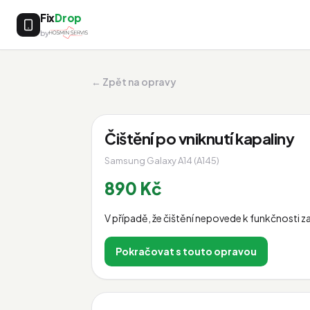
Fix
Drop
by
← Zpět na opravy
Čištění po vniknutí kapaliny
Samsung Galaxy A14 (A145)
890 Kč
V případě, že čištění nepovede k funkčnosti za
Pokračovat s touto opravou