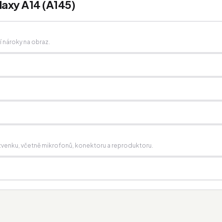
laxy A14 (A145)
ší nároky na obraz.
í zvenku, včetně mikrofonů, konektoru a reproduktoru.