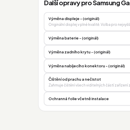
Další opravy pro Samsung Ga
Výměna displeje - (originál)
Originální displej v plné kvalitě. Volba pro nejvyš
Výměna baterie - (originál)
Výměna zadního krytu - (originál)
Výměna nabíjecího konektoru - (originál)
Čištění od prachu a nečistot
Zahrnuje čištění všech viditelných částí zařízen
Ochranná folie včetně instalace