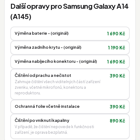
Další opravy pro Samsung Galaxy A14
(A145)
Výměna baterie - (originál)
1 690 Kč
Výměna zadního krytu - (originál)
1 190 Kč
Výměna nabíjecího konektoru - (originál)
1 690 Kč
Čištění od prachu a nečistot
390 Kč
Zahrnuje čištění všech viditelných částí zařízení
zvenku, včetně mikrofonů, konektoru a
reproduktoru.
Ochranná folie včetně instalace
390 Kč
Čištění po vniknutí kapaliny
890 Kč
V případě, že čištění nepovede k funkčnosti
zařízení, je oprava bezplatná.