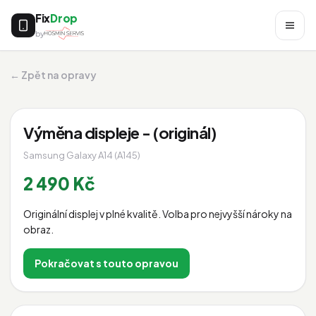
Fix
Drop
by
← Zpět na opravy
Výměna displeje - (originál)
Samsung Galaxy A14 (A145)
2 490 Kč
Originální displej v plné kvalitě. Volba pro nejvyšší nároky na
obraz.
Pokračovat s touto opravou