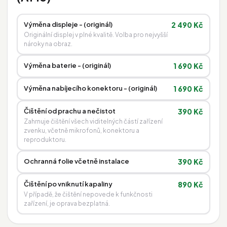
Výměna displeje - (originál)
2 490 Kč
Originální displej v plné kvalitě. Volba pro nejvyšší
nároky na obraz.
Výměna baterie - (originál)
1 690 Kč
Výměna nabíjecího konektoru - (originál)
1 690 Kč
Čištění od prachu a nečistot
390 Kč
Zahrnuje čištění všech viditelných částí zařízení
zvenku, včetně mikrofonů, konektoru a
reproduktoru.
Ochranná folie včetně instalace
390 Kč
Čištění po vniknutí kapaliny
890 Kč
V případě, že čištění nepovede k funkčnosti
zařízení, je oprava bezplatná.