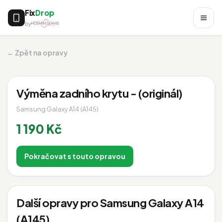
Fix
Drop
by
← Zpět na opravy
Výměna zadního krytu - (originál)
Samsung Galaxy A14 (A145)
1 190 Kč
Pokračovat s touto opravou
Další opravy pro Samsung Galaxy A14
(A145)